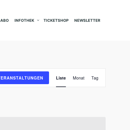
ABO
INFOTHEK
TICKETSHOP
NEWSLETTER
V
VERANSTALTUNGEN
Liste
Monat
Tag
e
r
a
n
s
t
a