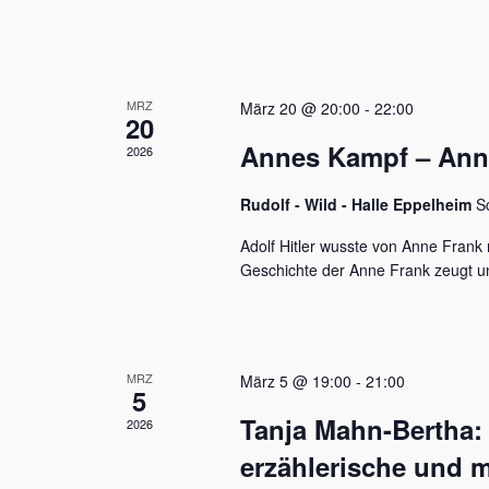
u
e
n
n
a
d
c
MRZ
h
März 20 @ 20:00
-
22:00
A
20
V
Annes Kampf – Anne 
n
2026
e
r
s
a
Rudolf - Wild - Halle Eppelheim
S
n
i
s
Adolf Hitler wusste von Anne Frank n
c
t
Geschichte der Anne Frank zeugt u
a
h
l
t
t
u
e
MRZ
März 5 @ 19:00
-
21:00
n
5
n
g
Tanja Mahn-Bertha:
2026
e
,
n
erzählerische und m
S
N