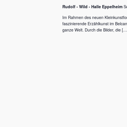
c
a
Rudolf - Wild - Halle Eppelheim
S
h
l
v
Im Rahmen des neuen Kleinkunstfo
ü
faszinierende Erzählkunst im Belca
i
s
ganze Welt. Durch die Bilder, die […
s
g
e
a
l
w
t
o
r
i
t
o
.
n