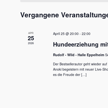
t
m
s
a
w
s
Vergangene Veranstaltung
l
ä
e
h
l
t
l
w
e
u
o
APR
April 25 @ 20:00
-
22:00
n
r
25
n
.
t
Hundeerziehung mit
2026
e
g
i
e
Rudolf - Wild - Halle Eppelheim
S
n
g
n
Der Bestsellerautor geht wieder auf
e
Anoki begeistern mit neuer Live-S
S
b
es die Freude der […]
e
u
n
c
.
S
h
u
c
e
h