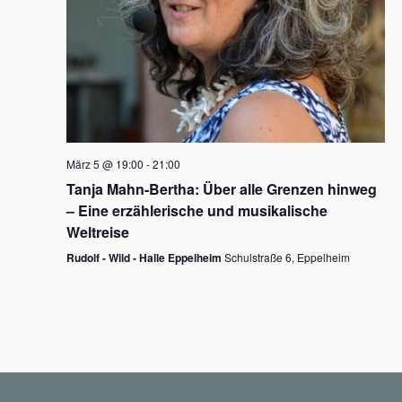
N
a
v
i
g
März 5 @ 19:00
-
21:00
a
Tanja Mahn-Bertha: Über alle Grenzen hinweg
t
– Eine erzählerische und musikalische
i
Weltreise
o
Rudolf - Wild - Halle Eppelheim
Schulstraße 6, Eppelheim
n