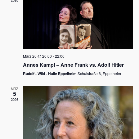
2026
a
e
v
u
i
n
g
d
a
t
A
i
n
März 20 @ 20:00
-
22:00
o
Annes Kampf – Anne Frank vs. Adolf Hitler
s
n
Rudolf - Wild - Halle Eppelheim
Schulstraße 6, Eppelheim
i
c
MRZ
5
h
2026
t
e
n
,