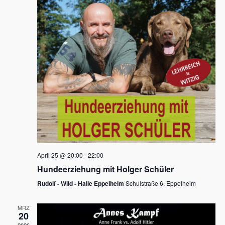
s
h
a
t
l
l
e
a
t
n
u
l
.
n
t
g
u
A
n
n
s
g
i
e
c
n
h
April 25 @ 20:00
-
22:00
t
S
Hundeerziehung mit Holger Schüler
e
u
Rudolf - Wild - Halle Eppelheim
Schulstraße 6, Eppelheim
n
c
-
MRZ
h
20
N