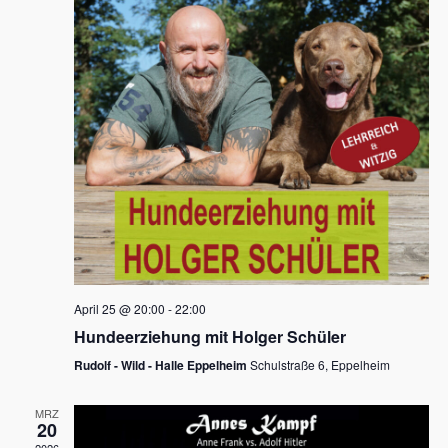
s
h
a
t
l
l
e
a
t
n
u
l
.
n
t
g
u
A
n
n
s
g
i
e
c
n
h
April 25 @ 20:00
-
22:00
t
S
Hundeerziehung mit Holger Schüler
e
u
Rudolf - Wild - Halle Eppelheim
Schulstraße 6, Eppelheim
n
c
-
MRZ
h
20
N