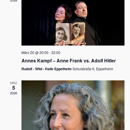
2026
a
e
v
u
i
n
g
d
a
t
A
i
n
März 20 @ 20:00
-
22:00
o
Annes Kampf – Anne Frank vs. Adolf Hitler
s
n
Rudolf - Wild - Halle Eppelheim
Schulstraße 6, Eppelheim
i
c
MRZ
5
h
2026
t
e
n
,