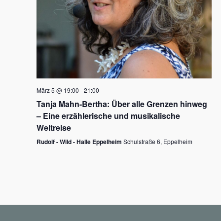
N
a
v
i
g
März 5 @ 19:00
-
21:00
a
Tanja Mahn-Bertha: Über alle Grenzen hinweg
t
– Eine erzählerische und musikalische
i
Weltreise
o
Rudolf - Wild - Halle Eppelheim
Schulstraße 6, Eppelheim
n