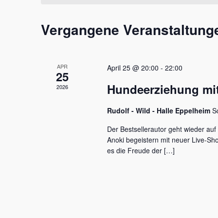
t
m
s
a
w
s
Vergangene Veranstaltung
l
ä
e
h
l
t
l
w
e
u
o
APR
April 25 @ 20:00
-
22:00
n
r
25
n
.
t
Hundeerziehung mit
2026
e
g
i
e
Rudolf - Wild - Halle Eppelheim
S
n
g
n
Der Bestsellerautor geht wieder auf
e
Anoki begeistern mit neuer Live-S
S
b
es die Freude der […]
e
u
n
c
.
S
h
u
c
e
h