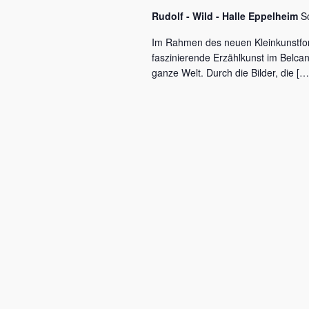
c
a
Rudolf - Wild - Halle Eppelheim
S
h
l
v
Im Rahmen des neuen Kleinkunstfo
ü
faszinierende Erzählkunst im Belca
i
s
ganze Welt. Durch die Bilder, die […
s
g
e
a
l
w
t
o
r
i
t
o
.
n