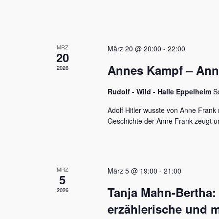
u
e
n
n
a
d
c
MRZ
h
März 20 @ 20:00
-
22:00
A
20
V
Annes Kampf – Anne 
n
2026
e
r
s
a
Rudolf - Wild - Halle Eppelheim
S
n
i
s
Adolf Hitler wusste von Anne Frank n
c
t
Geschichte der Anne Frank zeugt u
a
h
l
t
t
u
e
MRZ
März 5 @ 19:00
-
21:00
n
5
n
g
Tanja Mahn-Bertha:
2026
e
,
n
erzählerische und m
S
N