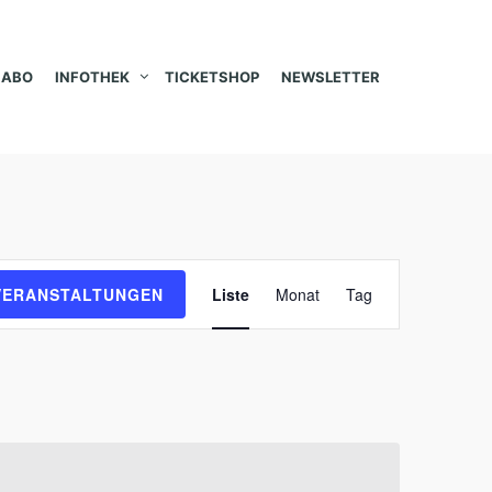
ABO
INFOTHEK
TICKETSHOP
NEWSLETTER
V
VERANSTALTUNGEN
Liste
Monat
Tag
e
r
a
n
s
t
a