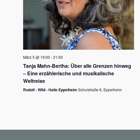
N
a
v
i
g
März 5 @ 19:00
-
21:00
a
Tanja Mahn-Bertha: Über alle Grenzen hinweg
t
– Eine erzählerische und musikalische
i
Weltreise
o
Rudolf - Wild - Halle Eppelheim
Schulstraße 6, Eppelheim
n