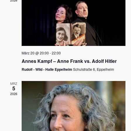
2026
a
e
v
u
i
n
g
d
a
t
A
i
n
März 20 @ 20:00
-
22:00
o
Annes Kampf – Anne Frank vs. Adolf Hitler
s
n
Rudolf - Wild - Halle Eppelheim
Schulstraße 6, Eppelheim
i
c
MRZ
5
h
2026
t
e
n
,