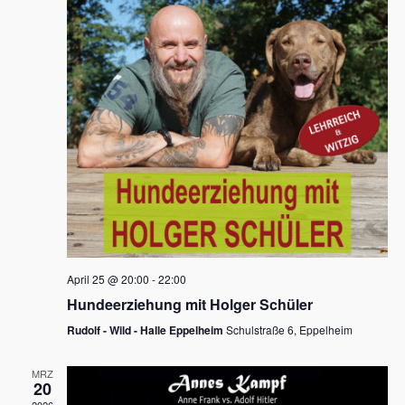
s
h
a
t
l
l
e
a
t
n
u
l
.
n
t
g
u
A
n
n
s
g
i
e
c
n
h
April 25 @ 20:00
-
22:00
t
S
Hundeerziehung mit Holger Schüler
e
u
Rudolf - Wild - Halle Eppelheim
Schulstraße 6, Eppelheim
n
c
-
MRZ
h
20
N