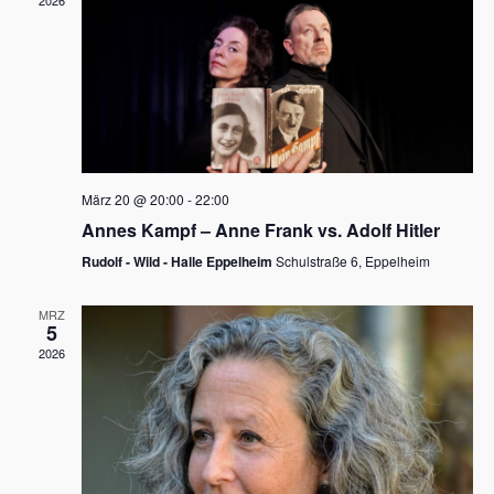
2026
a
e
v
u
i
n
g
d
a
t
A
i
n
März 20 @ 20:00
-
22:00
o
Annes Kampf – Anne Frank vs. Adolf Hitler
s
n
Rudolf - Wild - Halle Eppelheim
Schulstraße 6, Eppelheim
i
c
MRZ
5
h
2026
t
e
n
,