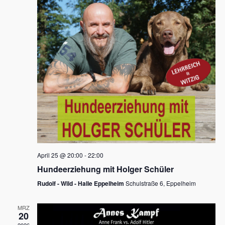
s
h
a
t
l
l
e
a
t
n
u
l
.
n
t
g
u
A
n
n
s
g
i
e
c
n
h
April 25 @ 20:00
-
22:00
t
S
Hundeerziehung mit Holger Schüler
e
u
Rudolf - Wild - Halle Eppelheim
Schulstraße 6, Eppelheim
n
c
-
MRZ
h
20
N