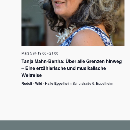
N
a
v
i
g
März 5 @ 19:00
-
21:00
a
Tanja Mahn-Bertha: Über alle Grenzen hinweg
t
– Eine erzählerische und musikalische
i
Weltreise
o
Rudolf - Wild - Halle Eppelheim
Schulstraße 6, Eppelheim
n