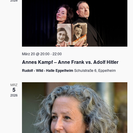
2026
a
e
v
u
i
n
g
d
a
t
A
i
n
März 20 @ 20:00
-
22:00
o
Annes Kampf – Anne Frank vs. Adolf Hitler
s
n
Rudolf - Wild - Halle Eppelheim
Schulstraße 6, Eppelheim
i
c
MRZ
5
h
2026
t
e
n
,