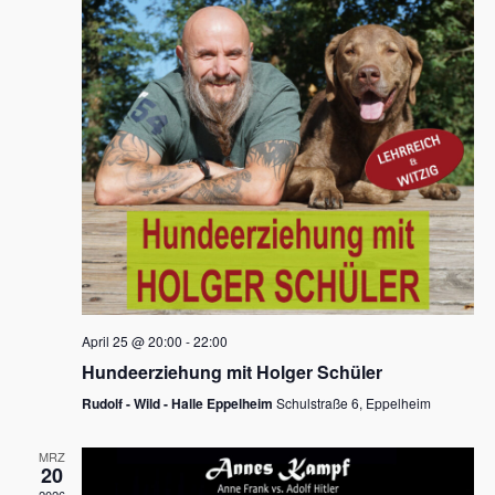
s
h
a
t
l
l
e
a
t
n
u
l
.
n
t
g
u
A
n
n
s
g
i
e
c
n
h
April 25 @ 20:00
-
22:00
t
S
Hundeerziehung mit Holger Schüler
e
u
Rudolf - Wild - Halle Eppelheim
Schulstraße 6, Eppelheim
n
c
-
MRZ
h
20
N