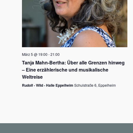
N
a
v
i
g
März 5 @ 19:00
-
21:00
a
Tanja Mahn-Bertha: Über alle Grenzen hinweg
t
– Eine erzählerische und musikalische
i
Weltreise
o
Rudolf - Wild - Halle Eppelheim
Schulstraße 6, Eppelheim
n