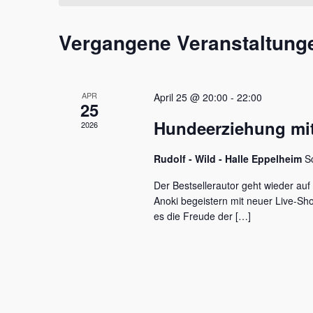
t
m
s
a
w
s
Vergangene Veranstaltung
l
ä
e
h
l
t
l
w
e
u
o
APR
April 25 @ 20:00
-
22:00
n
r
25
n
.
t
Hundeerziehung mit
2026
e
g
i
e
Rudolf - Wild - Halle Eppelheim
S
n
g
n
Der Bestsellerautor geht wieder auf
e
Anoki begeistern mit neuer Live-S
S
b
es die Freude der […]
e
u
n
c
.
S
h
u
c
e
h