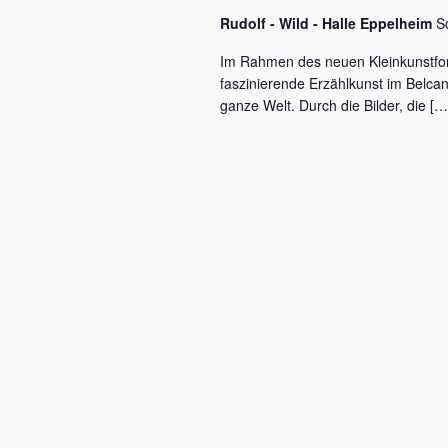
c
a
Rudolf - Wild - Halle Eppelheim
S
h
l
v
Im Rahmen des neuen Kleinkunstfo
ü
faszinierende Erzählkunst im Belca
i
s
ganze Welt. Durch die Bilder, die […
s
g
e
a
l
w
t
o
r
i
t
o
.
n