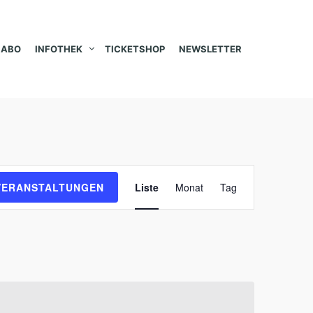
ABO
INFOTHEK
TICKETSHOP
NEWSLETTER
V
VERANSTALTUNGEN
Liste
Monat
Tag
e
r
a
n
s
t
a