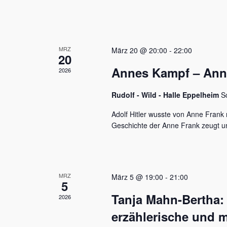
u
e
n
n
a
d
c
MRZ
h
März 20 @ 20:00
-
22:00
A
20
V
Annes Kampf – Anne 
n
2026
e
r
s
a
Rudolf - Wild - Halle Eppelheim
S
n
i
s
Adolf Hitler wusste von Anne Frank n
c
t
Geschichte der Anne Frank zeugt u
a
h
l
t
t
u
e
MRZ
März 5 @ 19:00
-
21:00
n
5
n
g
Tanja Mahn-Bertha:
2026
e
,
n
erzählerische und m
S
N