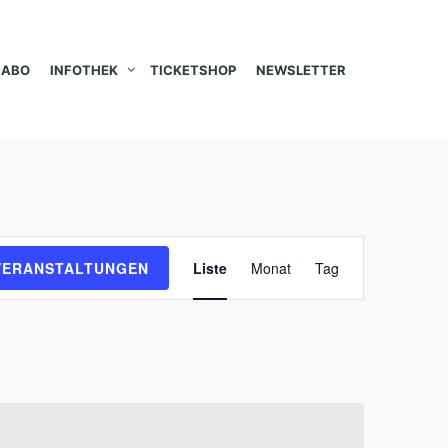
ABO
INFOTHEK
TICKETSHOP
NEWSLETTER
V
VERANSTALTUNGEN
Liste
Monat
Tag
e
r
a
n
s
t
a