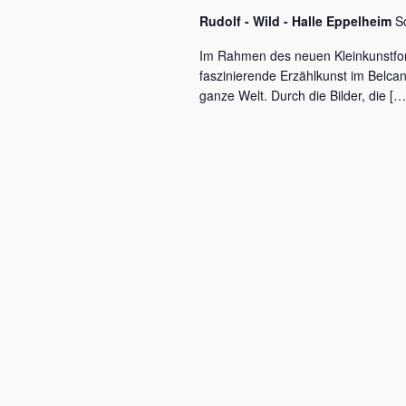
c
a
Rudolf - Wild - Halle Eppelheim
S
h
l
v
Im Rahmen des neuen Kleinkunstfo
ü
faszinierende Erzählkunst im Belca
i
s
ganze Welt. Durch die Bilder, die […
s
g
e
a
l
w
t
o
r
i
t
o
.
n