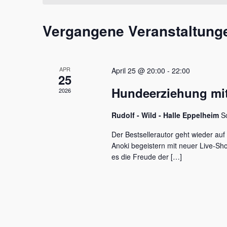
t
m
s
a
w
s
Vergangene Veranstaltung
l
ä
e
h
l
t
l
w
e
u
o
APR
April 25 @ 20:00
-
22:00
n
r
25
n
.
t
Hundeerziehung mit
2026
e
g
i
e
Rudolf - Wild - Halle Eppelheim
S
n
g
n
Der Bestsellerautor geht wieder auf
e
Anoki begeistern mit neuer Live-S
S
b
es die Freude der […]
e
u
n
c
.
S
h
u
c
e
h