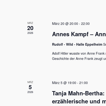
u
e
n
n
a
d
c
MRZ
h
März 20 @ 20:00
-
22:00
A
20
V
Annes Kampf – Anne 
n
2026
e
r
s
a
Rudolf - Wild - Halle Eppelheim
S
n
i
s
Adolf Hitler wusste von Anne Frank n
c
t
Geschichte der Anne Frank zeugt u
a
h
l
t
t
u
e
MRZ
März 5 @ 19:00
-
21:00
n
5
n
g
Tanja Mahn-Bertha:
2026
e
,
n
erzählerische und m
S
N