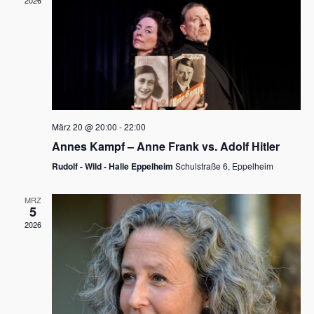
2026
a
e
v
u
i
n
g
d
a
t
A
i
n
März 20 @ 20:00
-
22:00
o
Annes Kampf – Anne Frank vs. Adolf Hitler
s
n
Rudolf - Wild - Halle Eppelheim
Schulstraße 6, Eppelheim
i
c
MRZ
5
h
2026
t
e
n
,