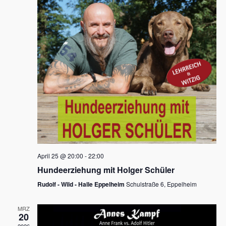
s
h
a
t
l
l
e
a
t
n
u
l
.
n
t
g
u
A
n
n
s
g
i
e
c
n
h
April 25 @ 20:00
-
22:00
t
S
Hundeerziehung mit Holger Schüler
e
u
Rudolf - Wild - Halle Eppelheim
Schulstraße 6, Eppelheim
n
c
-
MRZ
h
20
N