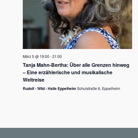
N
a
v
i
g
März 5 @ 19:00
-
21:00
a
Tanja Mahn-Bertha: Über alle Grenzen hinweg
t
– Eine erzählerische und musikalische
i
Weltreise
o
Rudolf - Wild - Halle Eppelheim
Schulstraße 6, Eppelheim
n