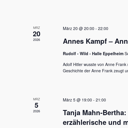
u
e
n
n
a
d
c
MRZ
h
März 20 @ 20:00
-
22:00
A
20
V
Annes Kampf – Anne 
n
2026
e
r
s
a
Rudolf - Wild - Halle Eppelheim
S
n
i
s
Adolf Hitler wusste von Anne Frank n
c
t
Geschichte der Anne Frank zeugt u
a
h
l
t
t
u
e
MRZ
März 5 @ 19:00
-
21:00
n
5
n
g
Tanja Mahn-Bertha:
2026
e
,
n
erzählerische und m
S
N