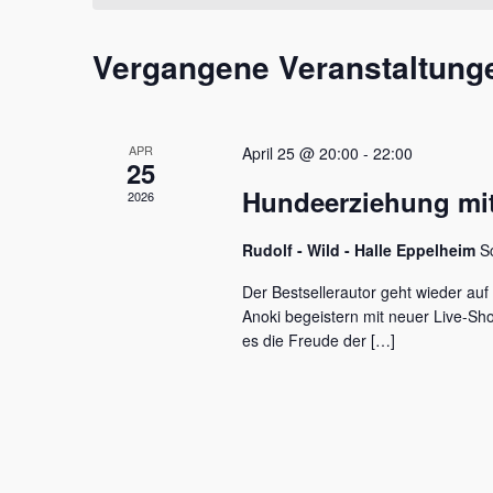
t
m
s
a
w
s
Vergangene Veranstaltung
l
ä
e
h
l
t
l
w
e
u
o
APR
April 25 @ 20:00
-
22:00
n
r
25
n
.
t
Hundeerziehung mit
2026
e
g
i
e
Rudolf - Wild - Halle Eppelheim
S
n
g
n
Der Bestsellerautor geht wieder auf
e
Anoki begeistern mit neuer Live-S
S
b
es die Freude der […]
e
u
n
c
.
S
h
u
c
e
h