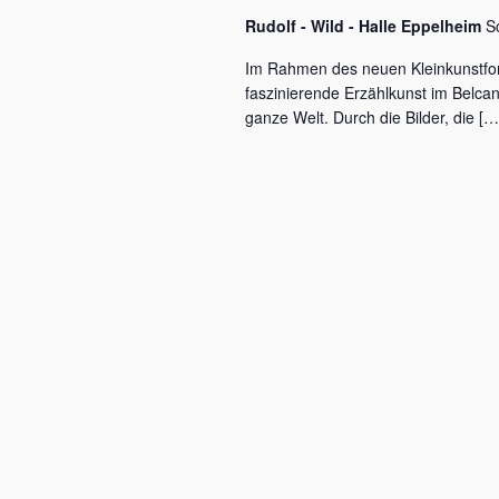
c
a
Rudolf - Wild - Halle Eppelheim
S
h
l
v
Im Rahmen des neuen Kleinkunstfo
ü
faszinierende Erzählkunst im Belca
i
s
ganze Welt. Durch die Bilder, die […
s
g
e
a
l
w
t
o
r
i
t
o
.
n