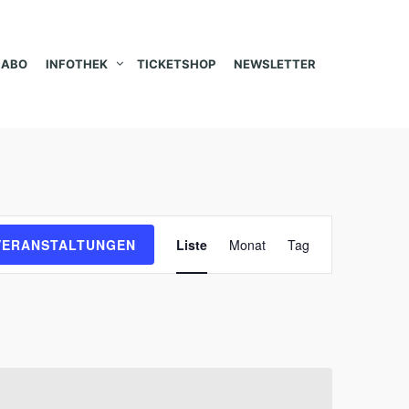
ABO
INFOTHEK
TICKETSHOP
NEWSLETTER
V
VERANSTALTUNGEN
Liste
Monat
Tag
e
r
a
n
s
t
a