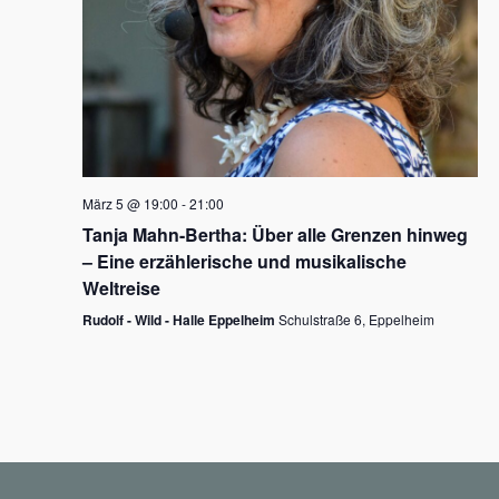
N
a
v
i
g
März 5 @ 19:00
-
21:00
a
Tanja Mahn-Bertha: Über alle Grenzen hinweg
t
– Eine erzählerische und musikalische
i
Weltreise
o
Rudolf - Wild - Halle Eppelheim
Schulstraße 6, Eppelheim
n