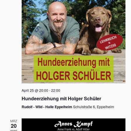
s
h
a
t
l
l
e
a
t
n
u
l
.
n
t
g
u
A
n
n
s
g
i
e
c
n
h
April 25 @ 20:00
-
22:00
t
S
Hundeerziehung mit Holger Schüler
e
u
Rudolf - Wild - Halle Eppelheim
Schulstraße 6, Eppelheim
n
c
-
MRZ
h
20
N