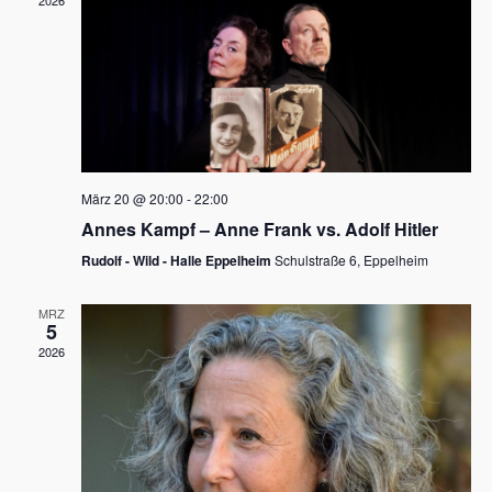
2026
a
e
v
u
i
n
g
d
a
t
A
i
n
März 20 @ 20:00
-
22:00
o
Annes Kampf – Anne Frank vs. Adolf Hitler
s
n
Rudolf - Wild - Halle Eppelheim
Schulstraße 6, Eppelheim
i
c
MRZ
5
h
2026
t
e
n
,