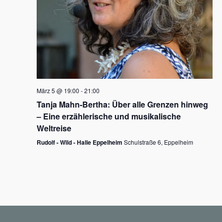
N
a
v
i
g
März 5 @ 19:00
-
21:00
a
Tanja Mahn-Bertha: Über alle Grenzen hinweg
t
– Eine erzählerische und musikalische
i
Weltreise
o
Rudolf - Wild - Halle Eppelheim
Schulstraße 6, Eppelheim
n