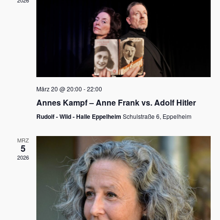
2026
a
e
v
u
i
n
g
d
a
t
A
i
n
März 20 @ 20:00
-
22:00
o
Annes Kampf – Anne Frank vs. Adolf Hitler
s
n
Rudolf - Wild - Halle Eppelheim
Schulstraße 6, Eppelheim
i
c
MRZ
5
h
2026
t
e
n
,