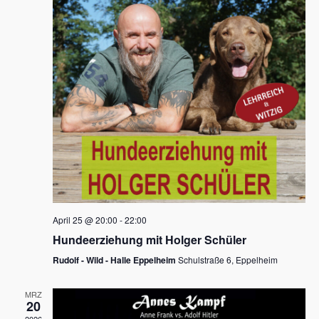
s
h
a
t
l
l
e
a
t
n
u
l
.
n
t
g
u
A
n
n
s
g
i
e
c
n
h
April 25 @ 20:00
-
22:00
t
S
Hundeerziehung mit Holger Schüler
e
u
Rudolf - Wild - Halle Eppelheim
Schulstraße 6, Eppelheim
n
c
-
MRZ
h
20
N