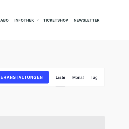
ABO
INFOTHEK
TICKETSHOP
NEWSLETTER
V
VERANSTALTUNGEN
Liste
Monat
Tag
e
r
a
n
s
t
a