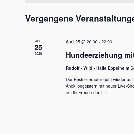
t
m
s
a
w
s
Vergangene Veranstaltung
l
ä
e
h
l
t
l
w
e
u
o
APR
April 25 @ 20:00
-
22:00
n
r
25
n
.
t
Hundeerziehung mit
2026
e
g
i
e
Rudolf - Wild - Halle Eppelheim
S
n
g
n
Der Bestsellerautor geht wieder auf
e
Anoki begeistern mit neuer Live-S
S
b
es die Freude der […]
e
u
n
c
.
S
h
u
c
e
h