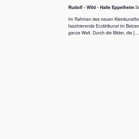
c
a
Rudolf - Wild - Halle Eppelheim
S
h
l
v
Im Rahmen des neuen Kleinkunstfo
ü
faszinierende Erzählkunst im Belca
i
s
ganze Welt. Durch die Bilder, die […
s
g
e
a
l
w
t
o
r
i
t
o
.
n