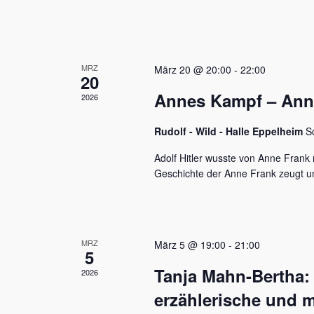
u
e
n
n
a
d
c
MRZ
h
März 20 @ 20:00
-
22:00
A
20
V
Annes Kampf – Anne 
n
2026
e
r
s
a
Rudolf - Wild - Halle Eppelheim
S
n
i
s
Adolf Hitler wusste von Anne Frank n
c
t
Geschichte der Anne Frank zeugt u
a
h
l
t
t
u
e
MRZ
März 5 @ 19:00
-
21:00
n
5
n
g
Tanja Mahn-Bertha:
2026
e
,
n
erzählerische und m
S
N