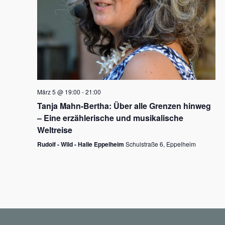
N
a
v
i
g
März 5 @ 19:00
-
21:00
a
Tanja Mahn-Bertha: Über alle Grenzen hinweg
t
– Eine erzählerische und musikalische
i
Weltreise
o
Rudolf - Wild - Halle Eppelheim
Schulstraße 6, Eppelheim
n