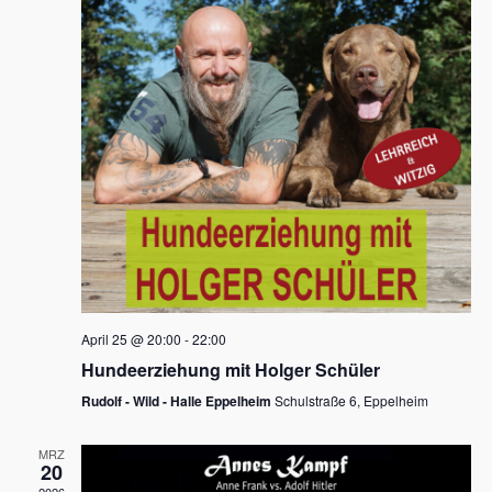
s
h
a
t
l
l
e
a
t
n
u
l
.
n
t
g
u
A
n
n
s
g
i
e
c
n
h
April 25 @ 20:00
-
22:00
t
S
Hundeerziehung mit Holger Schüler
e
u
Rudolf - Wild - Halle Eppelheim
Schulstraße 6, Eppelheim
n
c
-
MRZ
h
20
N