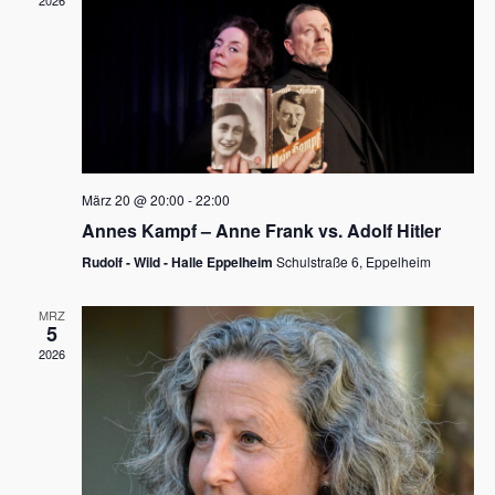
2026
a
e
v
u
i
n
g
d
a
t
A
i
n
März 20 @ 20:00
-
22:00
o
Annes Kampf – Anne Frank vs. Adolf Hitler
s
n
Rudolf - Wild - Halle Eppelheim
Schulstraße 6, Eppelheim
i
c
MRZ
5
h
2026
t
e
n
,