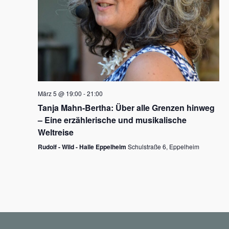
N
a
v
i
g
März 5 @ 19:00
-
21:00
a
Tanja Mahn-Bertha: Über alle Grenzen hinweg
t
– Eine erzählerische und musikalische
i
Weltreise
o
Rudolf - Wild - Halle Eppelheim
Schulstraße 6, Eppelheim
n