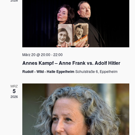
2026
a
e
v
u
i
n
g
d
a
t
A
i
n
März 20 @ 20:00
-
22:00
o
Annes Kampf – Anne Frank vs. Adolf Hitler
s
n
Rudolf - Wild - Halle Eppelheim
Schulstraße 6, Eppelheim
i
c
MRZ
5
h
2026
t
e
n
,