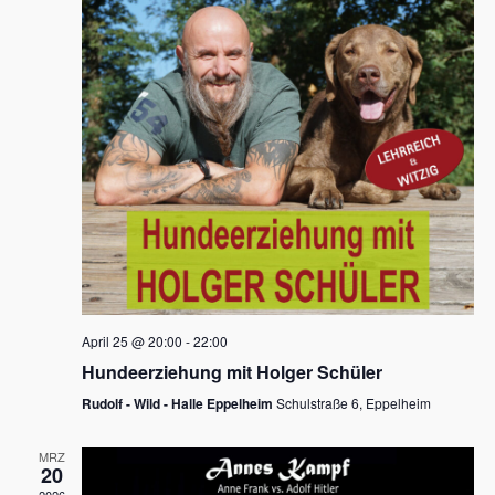
s
h
a
t
l
l
e
a
t
n
u
l
.
n
t
g
u
A
n
n
s
g
i
e
c
n
h
April 25 @ 20:00
-
22:00
t
S
Hundeerziehung mit Holger Schüler
e
u
Rudolf - Wild - Halle Eppelheim
Schulstraße 6, Eppelheim
n
c
-
MRZ
h
20
N