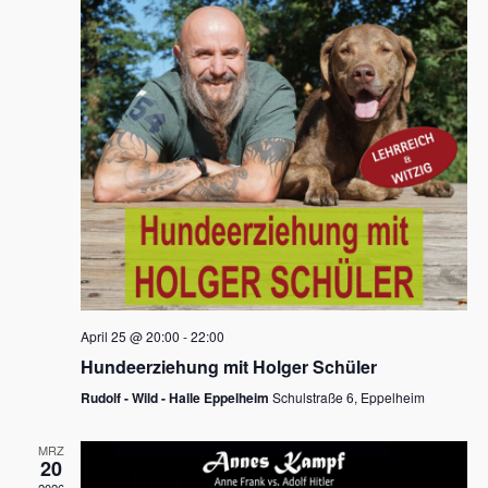
s
h
a
t
l
l
e
a
t
n
u
l
.
n
t
g
u
A
n
n
s
g
i
e
c
n
h
April 25 @ 20:00
-
22:00
t
S
Hundeerziehung mit Holger Schüler
e
u
Rudolf - Wild - Halle Eppelheim
Schulstraße 6, Eppelheim
n
c
-
MRZ
h
20
N