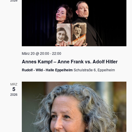
2026
a
e
v
u
i
n
g
d
a
t
A
i
n
März 20 @ 20:00
-
22:00
o
Annes Kampf – Anne Frank vs. Adolf Hitler
s
n
Rudolf - Wild - Halle Eppelheim
Schulstraße 6, Eppelheim
i
c
MRZ
5
h
2026
t
e
n
,