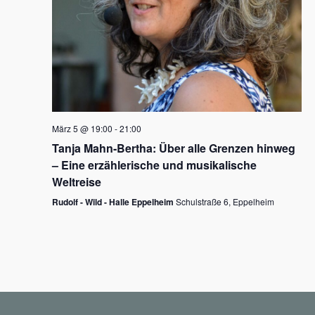
N
a
v
i
g
März 5 @ 19:00
-
21:00
a
Tanja Mahn-Bertha: Über alle Grenzen hinweg
t
– Eine erzählerische und musikalische
i
Weltreise
o
Rudolf - Wild - Halle Eppelheim
Schulstraße 6, Eppelheim
n