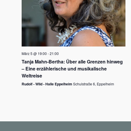
N
a
v
i
g
März 5 @ 19:00
-
21:00
a
Tanja Mahn-Bertha: Über alle Grenzen hinweg
t
– Eine erzählerische und musikalische
i
Weltreise
o
Rudolf - Wild - Halle Eppelheim
Schulstraße 6, Eppelheim
n