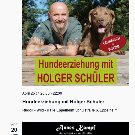
s
h
a
t
l
l
e
a
t
n
u
l
.
n
t
g
u
A
n
n
s
g
i
e
c
n
h
April 25 @ 20:00
-
22:00
t
S
Hundeerziehung mit Holger Schüler
e
u
Rudolf - Wild - Halle Eppelheim
Schulstraße 6, Eppelheim
n
c
-
MRZ
h
20
N