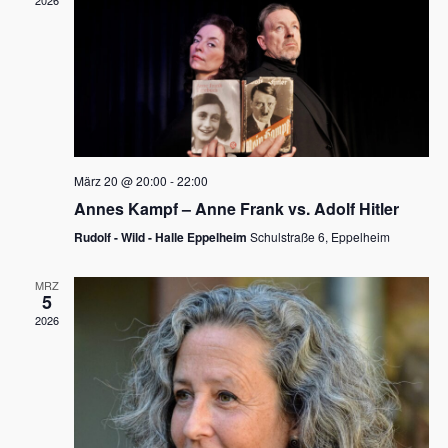
2026
a
e
v
u
i
n
g
d
a
t
A
i
n
März 20 @ 20:00
-
22:00
o
Annes Kampf – Anne Frank vs. Adolf Hitler
s
n
Rudolf - Wild - Halle Eppelheim
Schulstraße 6, Eppelheim
i
c
MRZ
5
h
2026
t
e
n
,