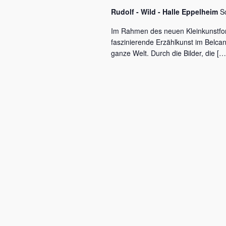
c
a
Rudolf - Wild - Halle Eppelheim
S
h
l
v
Im Rahmen des neuen Kleinkunstfo
ü
faszinierende Erzählkunst im Belca
i
s
ganze Welt. Durch die Bilder, die […
s
g
e
a
l
w
t
o
r
i
t
o
.
n