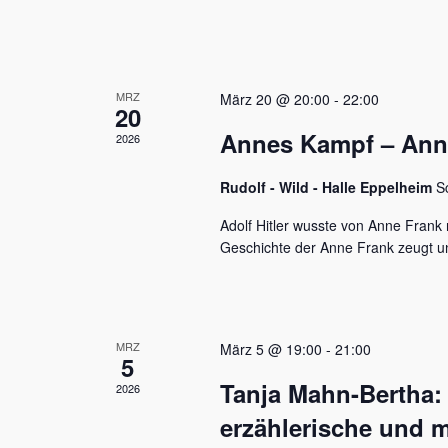
u
e
n
n
a
d
c
MRZ
h
März 20 @ 20:00
-
22:00
A
20
V
Annes Kampf – Anne 
n
2026
e
r
s
a
Rudolf - Wild - Halle Eppelheim
S
n
i
s
Adolf Hitler wusste von Anne Frank n
c
t
Geschichte der Anne Frank zeugt u
a
h
l
t
t
u
e
MRZ
März 5 @ 19:00
-
21:00
n
5
n
g
Tanja Mahn-Bertha:
2026
e
,
n
erzählerische und m
S
N