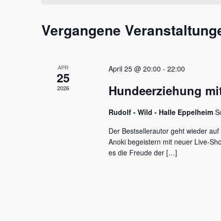
t
m
s
a
w
s
Vergangene Veranstaltung
l
ä
e
h
l
t
l
w
e
u
o
APR
April 25 @ 20:00
-
22:00
n
r
25
n
.
t
Hundeerziehung mit
2026
e
g
i
e
Rudolf - Wild - Halle Eppelheim
S
n
g
n
Der Bestsellerautor geht wieder auf
e
Anoki begeistern mit neuer Live-S
S
b
es die Freude der […]
e
u
n
c
.
S
h
u
c
e
h