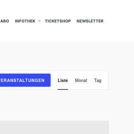
ABO
INFOTHEK
TICKETSHOP
NEWSLETTER
V
VERANSTALTUNGEN
Liste
Monat
Tag
e
r
a
n
s
t
a