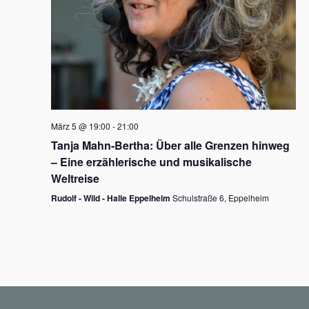
N
a
v
i
g
März 5 @ 19:00
-
21:00
a
Tanja Mahn-Bertha: Über alle Grenzen hinweg
t
– Eine erzählerische und musikalische
i
Weltreise
o
Rudolf - Wild - Halle Eppelheim
Schulstraße 6, Eppelheim
n