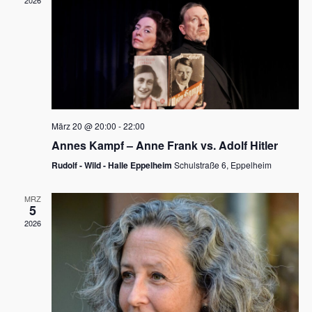
2026
a
e
v
u
i
n
g
d
a
t
A
i
n
März 20 @ 20:00
-
22:00
o
Annes Kampf – Anne Frank vs. Adolf Hitler
s
n
Rudolf - Wild - Halle Eppelheim
Schulstraße 6, Eppelheim
i
c
MRZ
5
h
2026
t
e
n
,