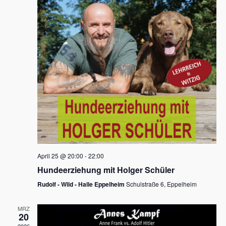
s
h
a
t
l
l
e
a
t
n
u
l
.
n
t
g
u
A
n
n
s
g
i
e
c
n
h
April 25 @ 20:00
-
22:00
t
S
Hundeerziehung mit Holger Schüler
e
u
Rudolf - Wild - Halle Eppelheim
Schulstraße 6, Eppelheim
n
c
-
MRZ
h
20
N