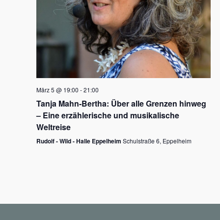
N
a
v
i
g
März 5 @ 19:00
-
21:00
a
Tanja Mahn-Bertha: Über alle Grenzen hinweg
t
– Eine erzählerische und musikalische
i
Weltreise
o
Rudolf - Wild - Halle Eppelheim
Schulstraße 6, Eppelheim
n