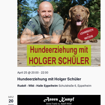
s
h
a
t
l
l
e
a
t
n
u
l
.
n
t
g
u
A
n
n
s
g
i
e
c
n
h
April 25 @ 20:00
-
22:00
t
S
Hundeerziehung mit Holger Schüler
e
u
Rudolf - Wild - Halle Eppelheim
Schulstraße 6, Eppelheim
n
c
-
MRZ
h
20
N