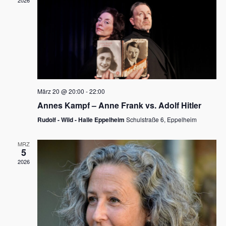
2026
a
e
v
u
i
n
g
d
a
t
A
i
n
März 20 @ 20:00
-
22:00
o
Annes Kampf – Anne Frank vs. Adolf Hitler
s
n
Rudolf - Wild - Halle Eppelheim
Schulstraße 6, Eppelheim
i
c
MRZ
5
h
2026
t
e
n
,