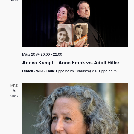
2026
a
e
v
u
i
n
g
d
a
t
A
i
n
März 20 @ 20:00
-
22:00
o
Annes Kampf – Anne Frank vs. Adolf Hitler
s
n
Rudolf - Wild - Halle Eppelheim
Schulstraße 6, Eppelheim
i
c
MRZ
5
h
2026
t
e
n
,