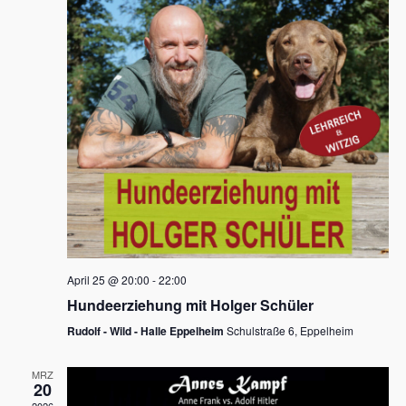
s
h
a
t
l
l
e
a
t
n
u
l
.
n
t
g
u
A
n
n
s
g
i
e
c
n
h
April 25 @ 20:00
-
22:00
t
S
Hundeerziehung mit Holger Schüler
e
u
Rudolf - Wild - Halle Eppelheim
Schulstraße 6, Eppelheim
n
c
-
MRZ
h
20
N