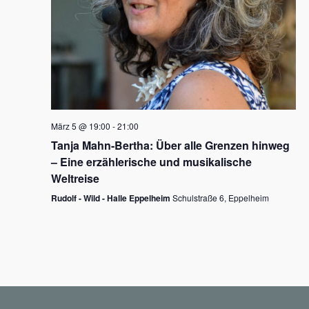
N
a
v
i
g
März 5 @ 19:00
-
21:00
a
Tanja Mahn-Bertha: Über alle Grenzen hinweg
t
– Eine erzählerische und musikalische
i
Weltreise
o
Rudolf - Wild - Halle Eppelheim
Schulstraße 6, Eppelheim
n