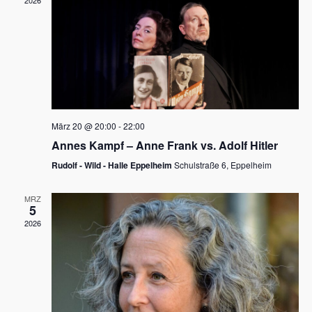
2026
a
e
v
u
i
n
g
d
a
t
A
i
n
März 20 @ 20:00
-
22:00
o
Annes Kampf – Anne Frank vs. Adolf Hitler
s
n
Rudolf - Wild - Halle Eppelheim
Schulstraße 6, Eppelheim
i
c
MRZ
5
h
2026
t
e
n
,