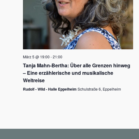
N
a
v
i
g
März 5 @ 19:00
-
21:00
a
Tanja Mahn-Bertha: Über alle Grenzen hinweg
t
– Eine erzählerische und musikalische
i
Weltreise
o
Rudolf - Wild - Halle Eppelheim
Schulstraße 6, Eppelheim
n