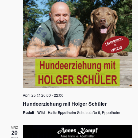
s
h
a
t
l
l
e
a
t
n
u
l
.
n
t
g
u
A
n
n
s
g
i
e
c
n
h
April 25 @ 20:00
-
22:00
t
S
Hundeerziehung mit Holger Schüler
e
u
Rudolf - Wild - Halle Eppelheim
Schulstraße 6, Eppelheim
n
c
-
MRZ
h
20
N