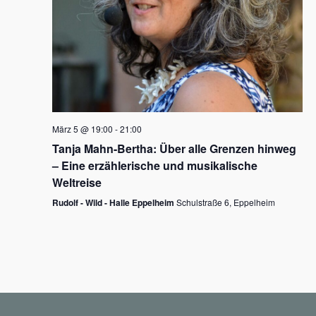
N
a
v
i
g
März 5 @ 19:00
-
21:00
a
Tanja Mahn-Bertha: Über alle Grenzen hinweg
t
– Eine erzählerische und musikalische
i
Weltreise
o
Rudolf - Wild - Halle Eppelheim
Schulstraße 6, Eppelheim
n