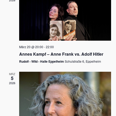
2026
a
e
v
u
i
n
g
d
a
t
A
i
n
März 20 @ 20:00
-
22:00
o
Annes Kampf – Anne Frank vs. Adolf Hitler
s
n
Rudolf - Wild - Halle Eppelheim
Schulstraße 6, Eppelheim
i
c
MRZ
5
h
2026
t
e
n
,