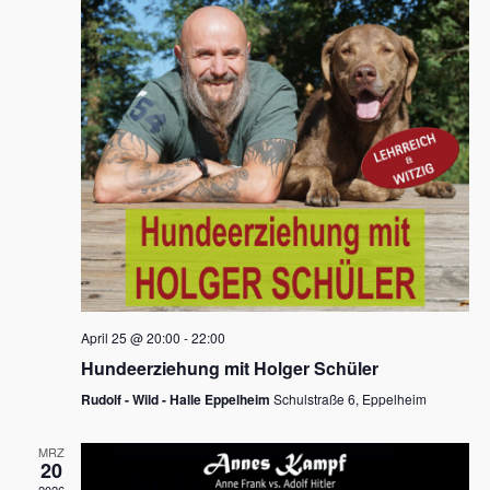
s
h
a
t
l
l
e
a
t
n
u
l
.
n
t
g
u
A
n
n
s
g
i
e
c
n
h
April 25 @ 20:00
-
22:00
t
S
Hundeerziehung mit Holger Schüler
e
u
Rudolf - Wild - Halle Eppelheim
Schulstraße 6, Eppelheim
n
c
-
MRZ
h
20
N