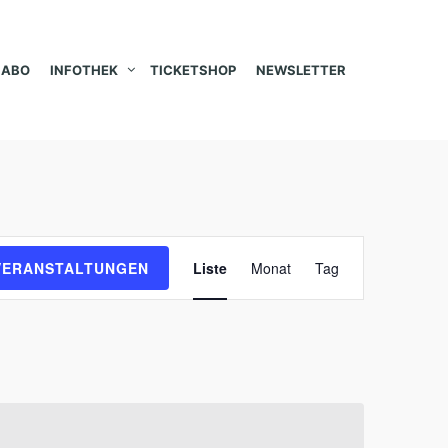
ABO
INFOTHEK
TICKETSHOP
NEWSLETTER
V
VERANSTALTUNGEN
Liste
Monat
Tag
e
r
a
n
s
t
a