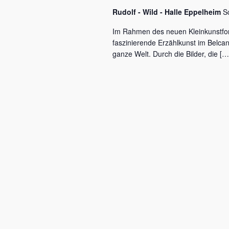
c
a
Rudolf - Wild - Halle Eppelheim
S
h
l
v
Im Rahmen des neuen Kleinkunstfo
ü
faszinierende Erzählkunst im Belca
i
s
ganze Welt. Durch die Bilder, die […
s
g
e
a
l
w
t
o
r
i
t
o
.
n