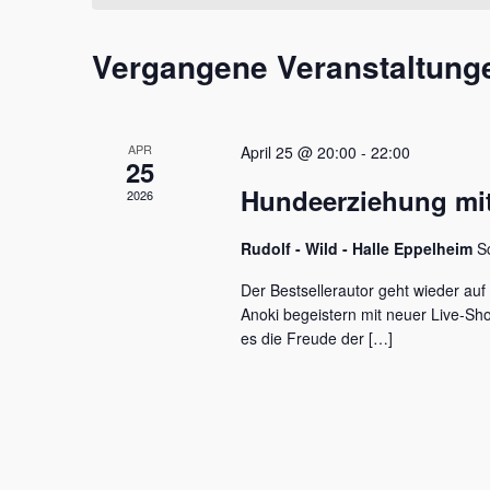
t
m
s
a
w
s
Vergangene Veranstaltung
l
ä
e
h
l
t
l
w
e
u
o
APR
April 25 @ 20:00
-
22:00
n
r
25
n
.
t
Hundeerziehung mit
2026
e
g
i
e
Rudolf - Wild - Halle Eppelheim
S
n
g
n
Der Bestsellerautor geht wieder auf
e
Anoki begeistern mit neuer Live-S
S
b
es die Freude der […]
e
u
n
c
.
S
h
u
c
e
h