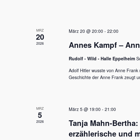
u
e
n
n
a
d
c
MRZ
h
März 20 @ 20:00
-
22:00
A
20
V
Annes Kampf – Anne 
n
2026
e
r
s
a
Rudolf - Wild - Halle Eppelheim
S
n
i
s
Adolf Hitler wusste von Anne Frank n
c
t
Geschichte der Anne Frank zeugt u
a
h
l
t
t
u
e
MRZ
März 5 @ 19:00
-
21:00
n
5
n
g
Tanja Mahn-Bertha:
2026
e
,
n
erzählerische und m
S
N