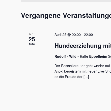
t
m
s
a
w
s
Vergangene Veranstaltung
l
ä
e
h
l
t
l
w
e
u
o
APR
April 25 @ 20:00
-
22:00
n
r
25
n
.
t
Hundeerziehung mit
2026
e
g
i
e
Rudolf - Wild - Halle Eppelheim
S
n
g
n
Der Bestsellerautor geht wieder auf
e
Anoki begeistern mit neuer Live-S
S
b
es die Freude der […]
e
u
n
c
.
S
h
u
c
e
h