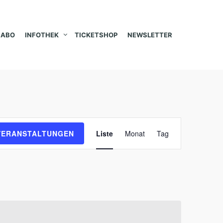
ABO
INFOTHEK
TICKETSHOP
NEWSLETTER
V
VERANSTALTUNGEN
Liste
Monat
Tag
e
r
a
n
s
t
a