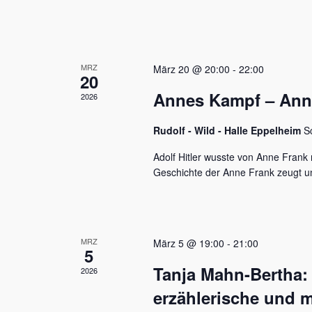
u
e
n
n
a
d
c
MRZ
h
März 20 @ 20:00
-
22:00
A
20
V
Annes Kampf – Anne 
n
2026
e
r
s
a
Rudolf - Wild - Halle Eppelheim
S
n
i
s
Adolf Hitler wusste von Anne Frank n
c
t
Geschichte der Anne Frank zeugt u
a
h
l
t
t
u
e
MRZ
März 5 @ 19:00
-
21:00
n
5
n
g
Tanja Mahn-Bertha:
2026
e
,
n
erzählerische und m
S
N