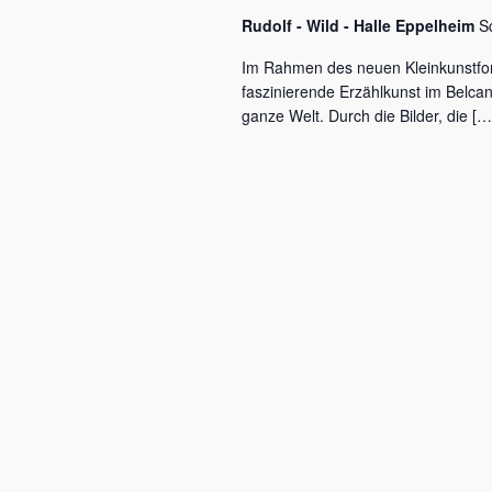
c
a
Rudolf - Wild - Halle Eppelheim
S
h
l
v
Im Rahmen des neuen Kleinkunstfo
ü
faszinierende Erzählkunst im Belca
i
s
ganze Welt. Durch die Bilder, die […
s
g
e
a
l
w
t
o
r
i
t
o
.
n