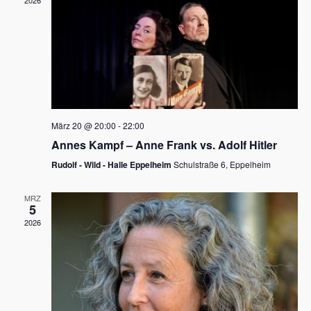
2026
a
e
v
u
i
n
g
d
a
t
A
i
n
März 20 @ 20:00
-
22:00
o
Annes Kampf – Anne Frank vs. Adolf Hitler
s
n
Rudolf - Wild - Halle Eppelheim
Schulstraße 6, Eppelheim
i
c
MRZ
5
h
2026
t
e
n
,