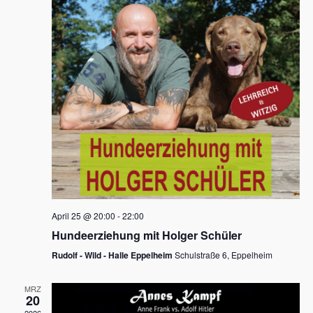
s
h
a
t
l
l
e
a
t
n
u
l
.
n
t
g
u
A
n
n
s
g
i
e
c
n
h
April 25 @ 20:00
-
22:00
t
S
Hundeerziehung mit Holger Schüler
e
u
Rudolf - Wild - Halle Eppelheim
Schulstraße 6, Eppelheim
n
c
-
MRZ
h
20
N