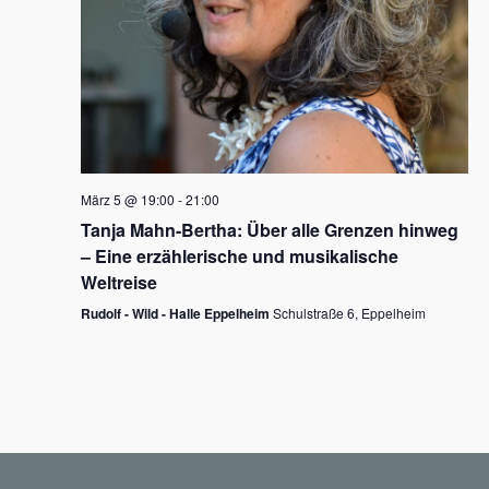
N
a
v
i
g
März 5 @ 19:00
-
21:00
a
Tanja Mahn-Bertha: Über alle Grenzen hinweg
t
– Eine erzählerische und musikalische
i
Weltreise
o
Rudolf - Wild - Halle Eppelheim
Schulstraße 6, Eppelheim
n