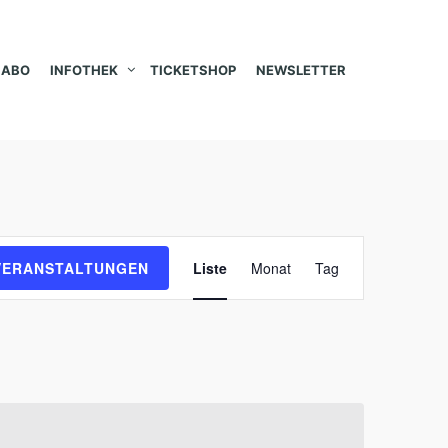
ABO
INFOTHEK
TICKETSHOP
NEWSLETTER
V
VERANSTALTUNGEN
Liste
Monat
Tag
e
r
a
n
s
t
a