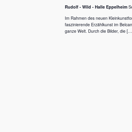
c
a
Rudolf - Wild - Halle Eppelheim
S
h
l
v
Im Rahmen des neuen Kleinkunstfo
ü
faszinierende Erzählkunst im Belca
i
s
ganze Welt. Durch die Bilder, die […
s
g
e
a
l
w
t
o
r
i
t
o
.
n