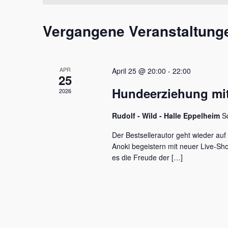
t
m
s
a
w
s
Vergangene Veranstaltung
l
ä
e
h
l
t
l
w
e
u
o
APR
April 25 @ 20:00
-
22:00
n
r
25
n
.
t
Hundeerziehung mit
2026
e
g
i
e
Rudolf - Wild - Halle Eppelheim
S
n
g
n
Der Bestsellerautor geht wieder auf
e
Anoki begeistern mit neuer Live-S
S
b
es die Freude der […]
e
u
n
c
.
S
h
u
c
e
h