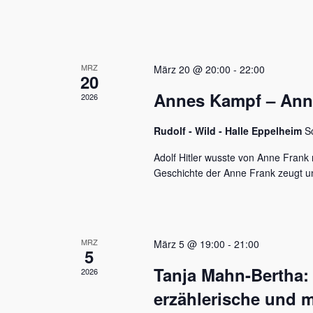
u
e
n
n
a
d
c
MRZ
h
März 20 @ 20:00
-
22:00
A
20
V
Annes Kampf – Anne 
n
2026
e
r
s
a
Rudolf - Wild - Halle Eppelheim
S
n
i
s
Adolf Hitler wusste von Anne Frank n
c
t
Geschichte der Anne Frank zeugt u
a
h
l
t
t
u
e
MRZ
März 5 @ 19:00
-
21:00
n
5
n
g
Tanja Mahn-Bertha:
2026
e
,
n
erzählerische und m
S
N