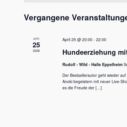
t
m
s
a
w
s
Vergangene Veranstaltung
l
ä
e
h
l
t
l
w
e
u
o
APR
April 25 @ 20:00
-
22:00
n
r
25
n
.
t
Hundeerziehung mit
2026
e
g
i
e
Rudolf - Wild - Halle Eppelheim
S
n
g
n
Der Bestsellerautor geht wieder auf
e
Anoki begeistern mit neuer Live-S
S
b
es die Freude der […]
e
u
n
c
.
S
h
u
c
e
h