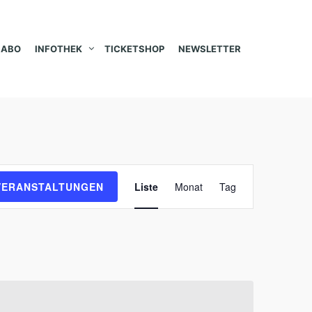
ABO
INFOTHEK
TICKETSHOP
NEWSLETTER
V
VERANSTALTUNGEN
Liste
Monat
Tag
e
r
a
n
s
t
a