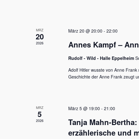
u
e
n
n
a
d
c
MRZ
h
März 20 @ 20:00
-
22:00
A
20
V
Annes Kampf – Anne 
n
2026
e
r
s
a
Rudolf - Wild - Halle Eppelheim
S
n
i
s
Adolf Hitler wusste von Anne Frank n
c
t
Geschichte der Anne Frank zeugt u
a
h
l
t
t
u
e
MRZ
März 5 @ 19:00
-
21:00
n
5
n
g
Tanja Mahn-Bertha:
2026
e
,
n
erzählerische und m
S
N