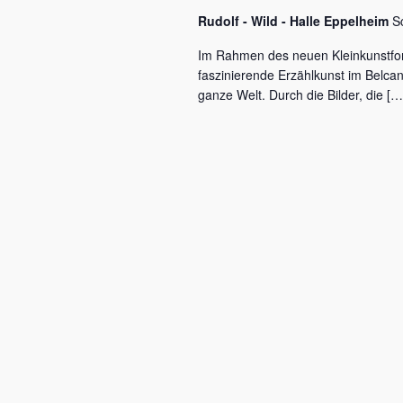
c
a
Rudolf - Wild - Halle Eppelheim
S
h
l
v
Im Rahmen des neuen Kleinkunstfo
ü
faszinierende Erzählkunst im Belca
i
s
ganze Welt. Durch die Bilder, die […
s
g
e
a
l
w
t
o
r
i
t
o
.
n