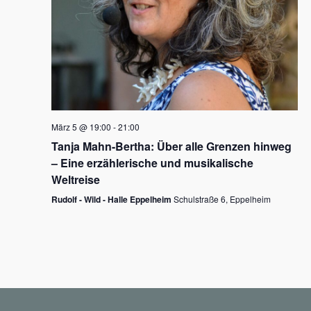
N
a
v
i
g
März 5 @ 19:00
-
21:00
a
Tanja Mahn-Bertha: Über alle Grenzen hinweg
t
– Eine erzählerische und musikalische
i
Weltreise
o
Rudolf - Wild - Halle Eppelheim
Schulstraße 6, Eppelheim
n