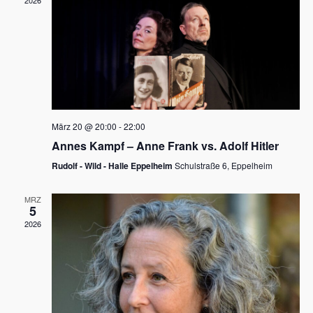
2026
a
e
v
u
i
n
g
d
a
t
A
i
n
März 20 @ 20:00
-
22:00
o
Annes Kampf – Anne Frank vs. Adolf Hitler
s
n
Rudolf - Wild - Halle Eppelheim
Schulstraße 6, Eppelheim
i
c
MRZ
5
h
2026
t
e
n
,