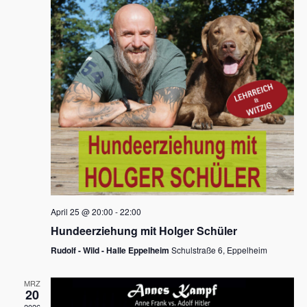
s
h
a
t
l
l
e
a
t
n
u
l
.
n
t
g
u
A
n
n
s
g
i
e
c
n
h
April 25 @ 20:00
-
22:00
t
S
Hundeerziehung mit Holger Schüler
e
u
Rudolf - Wild - Halle Eppelheim
Schulstraße 6, Eppelheim
n
c
-
MRZ
h
20
N