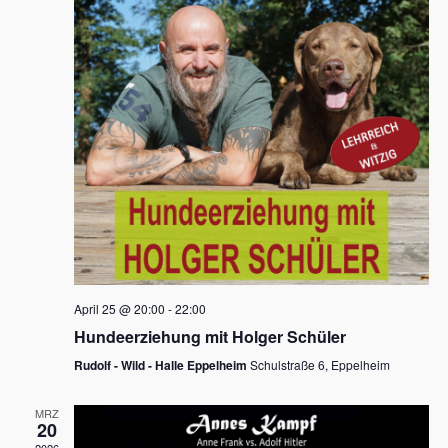
s
h
a
t
l
l
e
a
t
n
u
l
.
n
t
g
u
A
n
n
s
g
i
e
c
n
h
April 25 @ 20:00
-
22:00
t
S
Hundeerziehung mit Holger Schüler
e
u
Rudolf - Wild - Halle Eppelheim
Schulstraße 6, Eppelheim
n
c
-
MRZ
h
20
N