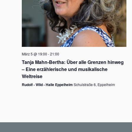
N
a
v
i
g
März 5 @ 19:00
-
21:00
a
Tanja Mahn-Bertha: Über alle Grenzen hinweg
t
– Eine erzählerische und musikalische
i
Weltreise
o
Rudolf - Wild - Halle Eppelheim
Schulstraße 6, Eppelheim
n