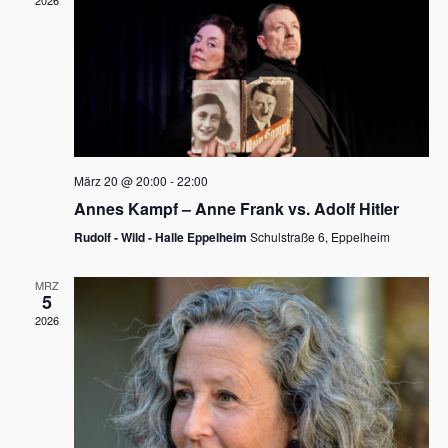
2026
a
e
v
u
i
n
g
d
a
t
A
i
n
März 20 @ 20:00
-
22:00
o
Annes Kampf – Anne Frank vs. Adolf Hitler
s
n
Rudolf - Wild - Halle Eppelheim
Schulstraße 6, Eppelheim
i
c
MRZ
5
h
2026
t
e
n
,