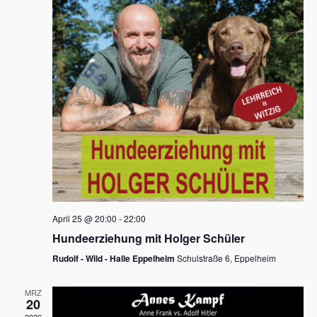
s
h
a
t
l
l
e
a
t
n
u
l
.
n
t
g
u
A
n
n
s
g
i
e
c
n
h
April 25 @ 20:00
-
22:00
t
S
Hundeerziehung mit Holger Schüler
e
u
Rudolf - Wild - Halle Eppelheim
Schulstraße 6, Eppelheim
n
c
-
MRZ
h
20
N