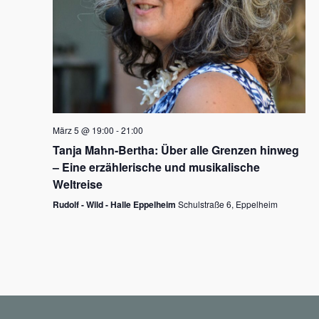
N
a
v
i
g
März 5 @ 19:00
-
21:00
a
Tanja Mahn-Bertha: Über alle Grenzen hinweg
t
– Eine erzählerische und musikalische
i
Weltreise
o
Rudolf - Wild - Halle Eppelheim
Schulstraße 6, Eppelheim
n