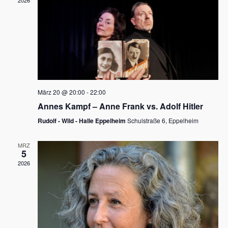
2026
a
e
v
u
i
n
g
d
a
t
A
i
n
März 20 @ 20:00
-
22:00
o
Annes Kampf – Anne Frank vs. Adolf Hitler
s
n
Rudolf - Wild - Halle Eppelheim
Schulstraße 6, Eppelheim
i
c
MRZ
5
h
2026
t
e
n
,