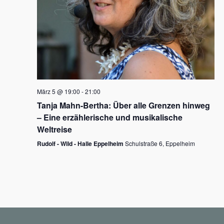
N
a
v
i
g
März 5 @ 19:00
-
21:00
a
Tanja Mahn-Bertha: Über alle Grenzen hinweg
t
– Eine erzählerische und musikalische
i
Weltreise
o
Rudolf - Wild - Halle Eppelheim
Schulstraße 6, Eppelheim
n