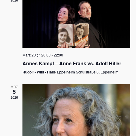
2026
a
e
v
u
i
n
g
d
a
t
A
i
n
März 20 @ 20:00
-
22:00
o
Annes Kampf – Anne Frank vs. Adolf Hitler
s
n
Rudolf - Wild - Halle Eppelheim
Schulstraße 6, Eppelheim
i
c
MRZ
5
h
2026
t
e
n
,