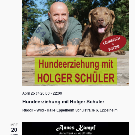
s
h
a
t
l
l
e
a
t
n
u
l
.
n
t
g
u
A
n
n
s
g
i
e
c
n
h
April 25 @ 20:00
-
22:00
t
S
Hundeerziehung mit Holger Schüler
e
u
Rudolf - Wild - Halle Eppelheim
Schulstraße 6, Eppelheim
n
c
-
MRZ
h
20
N