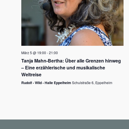
N
a
v
i
g
März 5 @ 19:00
-
21:00
a
Tanja Mahn-Bertha: Über alle Grenzen hinweg
t
– Eine erzählerische und musikalische
i
Weltreise
o
Rudolf - Wild - Halle Eppelheim
Schulstraße 6, Eppelheim
n