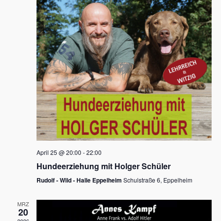
s
h
a
t
l
l
e
a
t
n
u
l
.
n
t
g
u
A
n
n
s
g
i
e
c
n
h
April 25 @ 20:00
-
22:00
t
S
Hundeerziehung mit Holger Schüler
e
u
Rudolf - Wild - Halle Eppelheim
Schulstraße 6, Eppelheim
n
c
-
MRZ
h
20
N