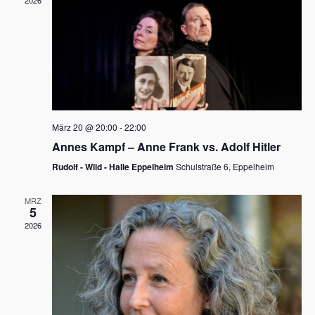
2026
a
e
v
u
i
n
g
d
a
t
A
i
n
März 20 @ 20:00
-
22:00
o
Annes Kampf – Anne Frank vs. Adolf Hitler
s
n
Rudolf - Wild - Halle Eppelheim
Schulstraße 6, Eppelheim
i
c
MRZ
5
h
2026
t
e
n
,