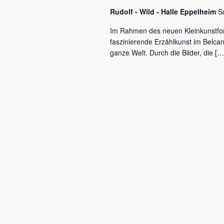
c
a
Rudolf - Wild - Halle Eppelheim
S
h
l
v
Im Rahmen des neuen Kleinkunstfo
ü
faszinierende Erzählkunst im Belca
i
s
ganze Welt. Durch die Bilder, die […
s
g
e
a
l
w
t
o
r
i
t
o
.
n