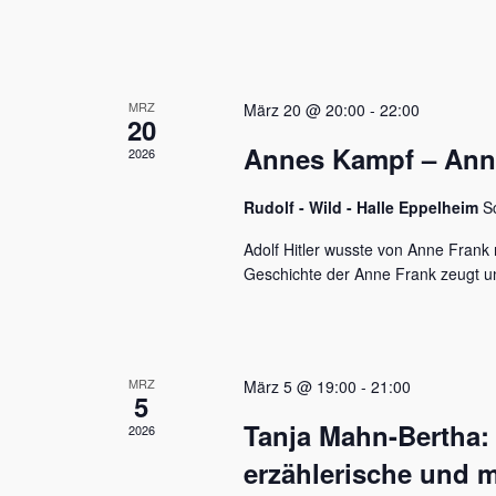
u
e
n
n
a
d
c
MRZ
h
März 20 @ 20:00
-
22:00
A
20
V
Annes Kampf – Anne 
n
2026
e
r
s
a
Rudolf - Wild - Halle Eppelheim
S
n
i
s
Adolf Hitler wusste von Anne Frank n
c
t
Geschichte der Anne Frank zeugt u
a
h
l
t
t
u
e
MRZ
März 5 @ 19:00
-
21:00
n
5
n
g
Tanja Mahn-Bertha:
2026
e
,
n
erzählerische und m
S
N