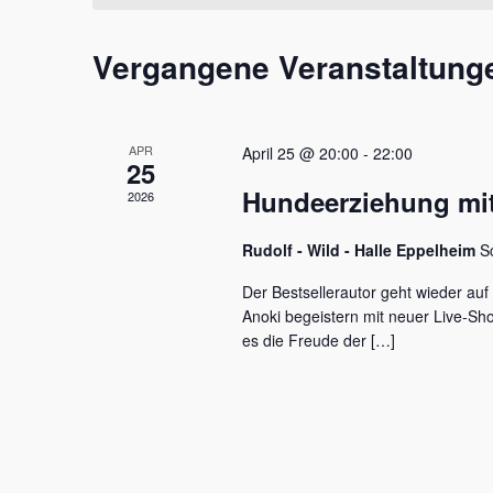
t
m
s
a
w
s
Vergangene Veranstaltung
l
ä
e
h
l
t
l
w
e
u
o
APR
April 25 @ 20:00
-
22:00
n
r
25
n
.
t
Hundeerziehung mit
2026
e
g
i
e
Rudolf - Wild - Halle Eppelheim
S
n
g
n
Der Bestsellerautor geht wieder auf
e
Anoki begeistern mit neuer Live-S
S
b
es die Freude der […]
e
u
n
c
.
S
h
u
c
e
h