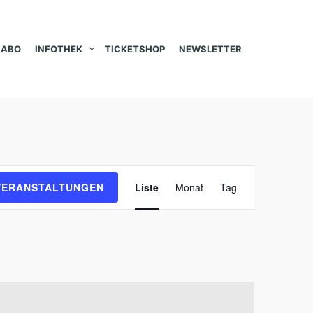
ABO
INFOTHEK
TICKETSHOP
NEWSLETTER
V
VERANSTALTUNGEN
Liste
Monat
Tag
e
r
a
n
s
t
a