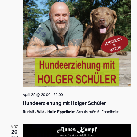
s
h
a
t
l
l
e
a
t
n
u
l
.
n
t
g
u
A
n
n
s
g
i
e
c
n
h
April 25 @ 20:00
-
22:00
t
S
Hundeerziehung mit Holger Schüler
e
u
Rudolf - Wild - Halle Eppelheim
Schulstraße 6, Eppelheim
n
c
-
MRZ
h
20
N