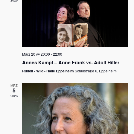
2026
a
e
v
u
i
n
g
d
a
t
A
i
n
März 20 @ 20:00
-
22:00
o
Annes Kampf – Anne Frank vs. Adolf Hitler
s
n
Rudolf - Wild - Halle Eppelheim
Schulstraße 6, Eppelheim
i
c
MRZ
5
h
2026
t
e
n
,