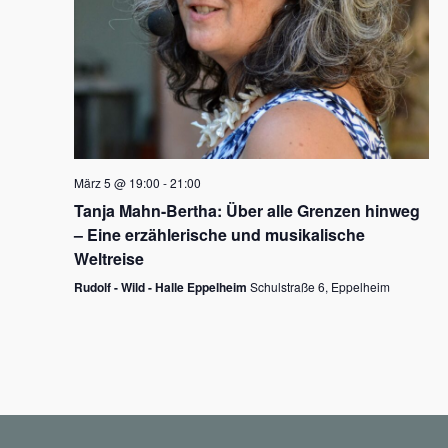
N
a
v
i
g
März 5 @ 19:00
-
21:00
a
Tanja Mahn-Bertha: Über alle Grenzen hinweg
t
– Eine erzählerische und musikalische
i
Weltreise
o
Rudolf - Wild - Halle Eppelheim
Schulstraße 6, Eppelheim
n