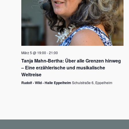
N
a
v
i
g
März 5 @ 19:00
-
21:00
a
Tanja Mahn-Bertha: Über alle Grenzen hinweg
t
– Eine erzählerische und musikalische
i
Weltreise
o
Rudolf - Wild - Halle Eppelheim
Schulstraße 6, Eppelheim
n