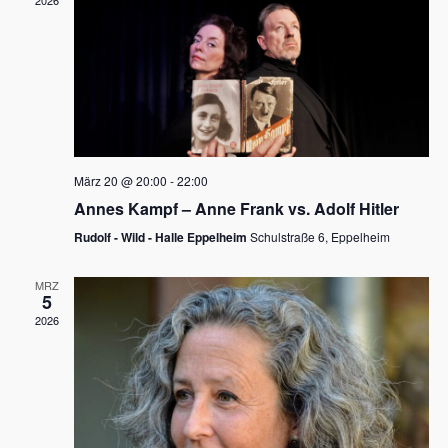
2026
a
e
v
u
i
n
g
d
a
t
A
i
n
März 20 @ 20:00
-
22:00
o
Annes Kampf – Anne Frank vs. Adolf Hitler
s
n
Rudolf - Wild - Halle Eppelheim
Schulstraße 6, Eppelheim
i
c
MRZ
5
h
2026
t
e
n
,