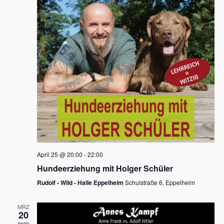
s
h
a
t
l
l
e
a
t
n
u
l
.
n
t
g
u
A
n
n
s
g
i
e
c
n
h
April 25 @ 20:00
-
22:00
t
S
Hundeerziehung mit Holger Schüler
e
u
Rudolf - Wild - Halle Eppelheim
Schulstraße 6, Eppelheim
n
c
-
MRZ
h
20
N