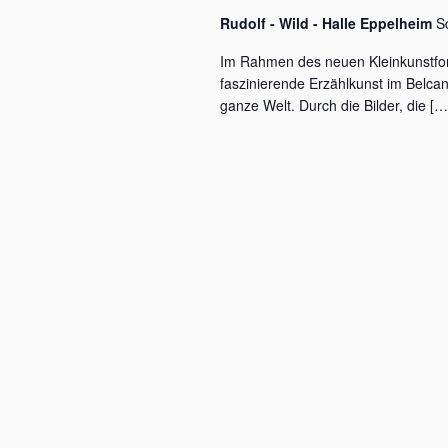
c
a
Rudolf - Wild - Halle Eppelheim
S
h
l
v
Im Rahmen des neuen Kleinkunstfo
ü
faszinierende Erzählkunst im Belca
i
s
ganze Welt. Durch die Bilder, die […
s
g
e
a
l
w
t
o
r
i
t
o
.
n