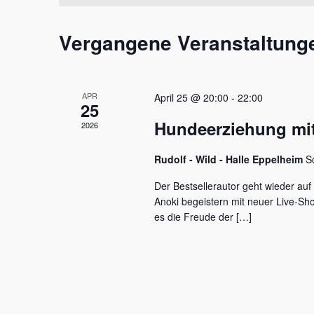
t
m
s
a
w
s
Vergangene Veranstaltung
l
ä
e
h
l
t
l
w
e
u
o
APR
April 25 @ 20:00
-
22:00
n
r
25
n
.
t
Hundeerziehung mit
2026
e
g
i
e
Rudolf - Wild - Halle Eppelheim
S
n
g
n
Der Bestsellerautor geht wieder auf
e
Anoki begeistern mit neuer Live-S
S
b
es die Freude der […]
e
u
n
c
.
S
h
u
c
e
h