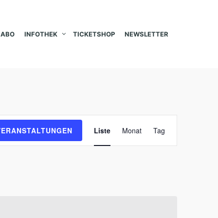
ABO
INFOTHEK
TICKETSHOP
NEWSLETTER
V
VERANSTALTUNGEN
Liste
Monat
Tag
e
r
a
n
s
t
a