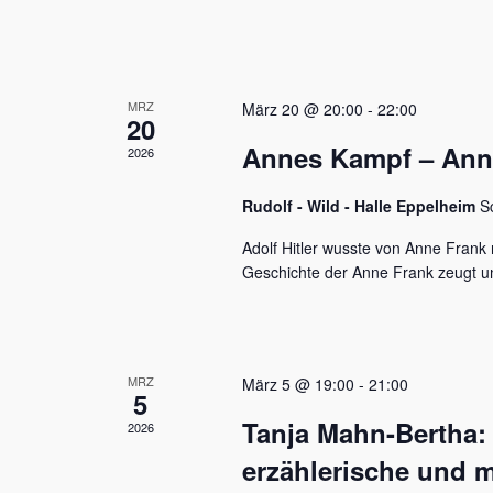
u
e
n
n
a
d
c
MRZ
h
März 20 @ 20:00
-
22:00
A
20
V
Annes Kampf – Anne 
n
2026
e
r
s
a
Rudolf - Wild - Halle Eppelheim
S
n
i
s
Adolf Hitler wusste von Anne Frank n
c
t
Geschichte der Anne Frank zeugt u
a
h
l
t
t
u
e
MRZ
März 5 @ 19:00
-
21:00
n
5
n
g
Tanja Mahn-Bertha:
2026
e
,
n
erzählerische und m
S
N