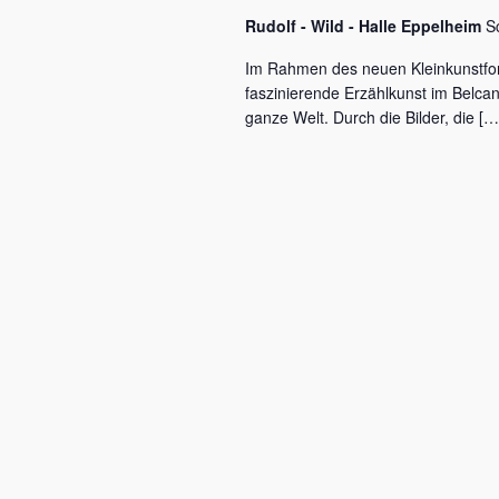
c
a
Rudolf - Wild - Halle Eppelheim
S
h
l
v
Im Rahmen des neuen Kleinkunstfo
ü
faszinierende Erzählkunst im Belca
i
s
ganze Welt. Durch die Bilder, die […
s
g
e
a
l
w
t
o
r
i
t
o
.
n