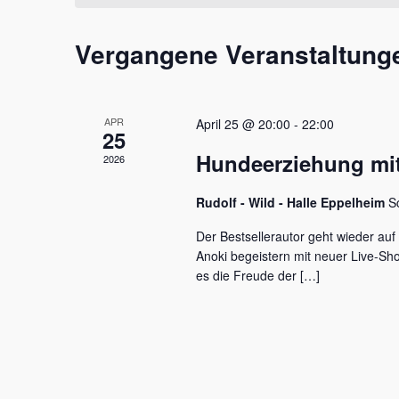
t
m
s
a
w
s
Vergangene Veranstaltung
l
ä
e
h
l
t
l
w
e
u
o
APR
April 25 @ 20:00
-
22:00
n
r
25
n
.
t
Hundeerziehung mit
2026
e
g
i
e
Rudolf - Wild - Halle Eppelheim
S
n
g
n
Der Bestsellerautor geht wieder auf
e
Anoki begeistern mit neuer Live-S
S
b
es die Freude der […]
e
u
n
c
.
S
h
u
c
e
h