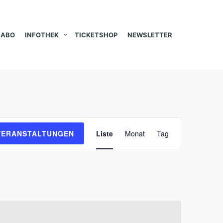
ABO
INFOTHEK
TICKETSHOP
NEWSLETTER
V
VERANSTALTUNGEN
Liste
Monat
Tag
e
r
a
n
s
t
a