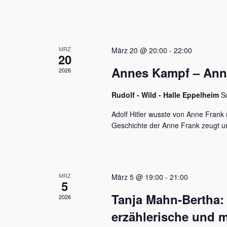
u
e
n
n
a
d
c
MRZ
h
März 20 @ 20:00
-
22:00
A
20
V
Annes Kampf – Anne 
n
2026
e
r
s
a
Rudolf - Wild - Halle Eppelheim
S
n
i
s
Adolf Hitler wusste von Anne Frank n
c
t
Geschichte der Anne Frank zeugt u
a
h
l
t
t
u
e
MRZ
März 5 @ 19:00
-
21:00
n
5
n
g
Tanja Mahn-Bertha:
2026
e
,
n
erzählerische und m
S
N