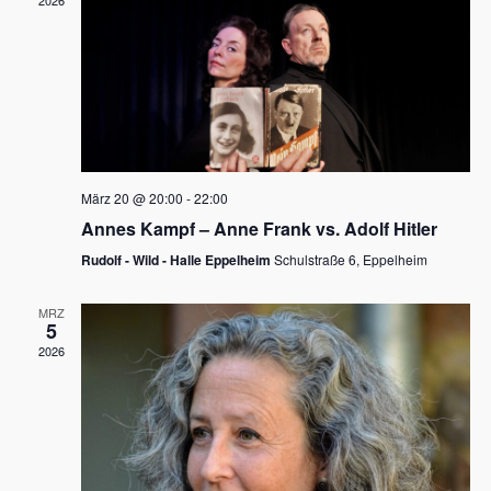
2026
a
e
v
u
i
n
g
d
a
t
A
i
n
März 20 @ 20:00
-
22:00
o
Annes Kampf – Anne Frank vs. Adolf Hitler
s
n
Rudolf - Wild - Halle Eppelheim
Schulstraße 6, Eppelheim
i
c
MRZ
5
h
2026
t
e
n
,