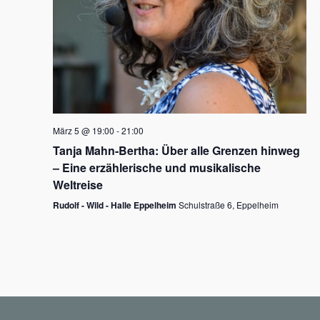
N
a
v
i
g
März 5 @ 19:00
-
21:00
a
Tanja Mahn-Bertha: Über alle Grenzen hinweg
t
– Eine erzählerische und musikalische
i
Weltreise
o
Rudolf - Wild - Halle Eppelheim
Schulstraße 6, Eppelheim
n