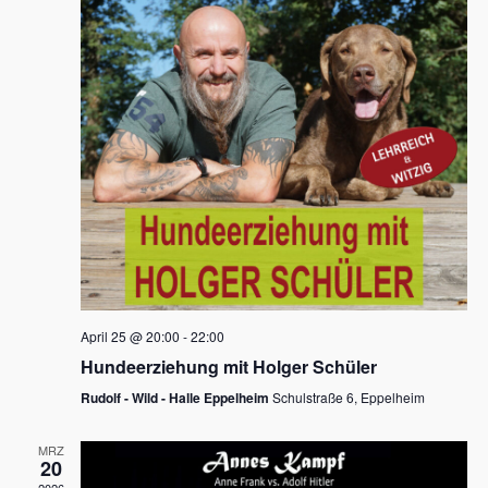
s
h
a
t
l
l
e
a
t
n
u
l
.
n
t
g
u
A
n
n
s
g
i
e
c
n
h
April 25 @ 20:00
-
22:00
t
S
Hundeerziehung mit Holger Schüler
e
u
Rudolf - Wild - Halle Eppelheim
Schulstraße 6, Eppelheim
n
c
-
MRZ
h
20
N