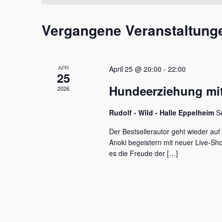
t
m
s
a
w
s
Vergangene Veranstaltung
l
ä
e
h
l
t
l
w
e
u
o
APR
April 25 @ 20:00
-
22:00
n
r
25
n
.
t
Hundeerziehung mit
2026
e
g
i
e
Rudolf - Wild - Halle Eppelheim
S
n
g
n
Der Bestsellerautor geht wieder auf
e
Anoki begeistern mit neuer Live-S
S
b
es die Freude der […]
e
u
n
c
.
S
h
u
c
e
h