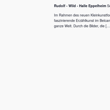
c
a
Rudolf - Wild - Halle Eppelheim
S
h
l
v
Im Rahmen des neuen Kleinkunstfo
ü
faszinierende Erzählkunst im Belca
i
s
ganze Welt. Durch die Bilder, die […
s
g
e
a
l
w
t
o
r
i
t
o
.
n