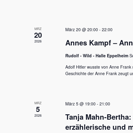
u
e
n
n
a
d
c
MRZ
h
März 20 @ 20:00
-
22:00
A
20
V
Annes Kampf – Anne 
n
2026
e
r
s
a
Rudolf - Wild - Halle Eppelheim
S
n
i
s
Adolf Hitler wusste von Anne Frank n
c
t
Geschichte der Anne Frank zeugt u
a
h
l
t
t
u
e
MRZ
März 5 @ 19:00
-
21:00
n
5
n
g
Tanja Mahn-Bertha:
2026
e
,
n
erzählerische und m
S
N