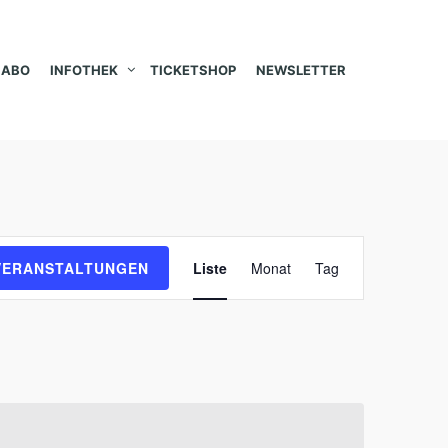
ABO
INFOTHEK
TICKETSHOP
NEWSLETTER
V
VERANSTALTUNGEN
Liste
Monat
Tag
e
r
a
n
s
t
a