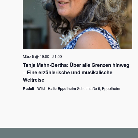
N
a
v
i
g
März 5 @ 19:00
-
21:00
a
Tanja Mahn-Bertha: Über alle Grenzen hinweg
t
– Eine erzählerische und musikalische
i
Weltreise
o
Rudolf - Wild - Halle Eppelheim
Schulstraße 6, Eppelheim
n