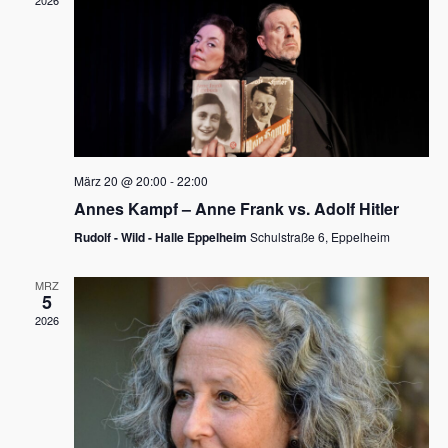
2026
a
e
v
u
i
n
g
d
a
t
A
i
n
März 20 @ 20:00
-
22:00
o
Annes Kampf – Anne Frank vs. Adolf Hitler
s
n
Rudolf - Wild - Halle Eppelheim
Schulstraße 6, Eppelheim
i
c
MRZ
5
h
2026
t
e
n
,