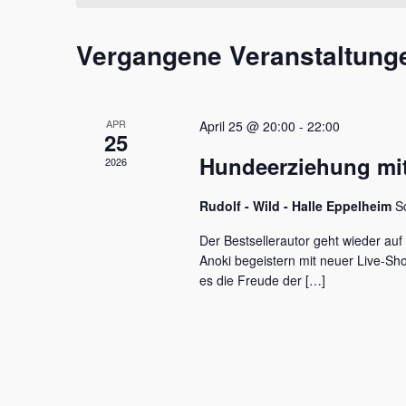
t
m
s
a
w
s
Vergangene Veranstaltung
l
ä
e
h
l
t
l
w
e
u
o
APR
April 25 @ 20:00
-
22:00
n
r
25
n
.
t
Hundeerziehung mit
2026
e
g
i
e
Rudolf - Wild - Halle Eppelheim
S
n
g
n
Der Bestsellerautor geht wieder auf
e
Anoki begeistern mit neuer Live-S
S
b
es die Freude der […]
e
u
n
c
.
S
h
u
c
e
h