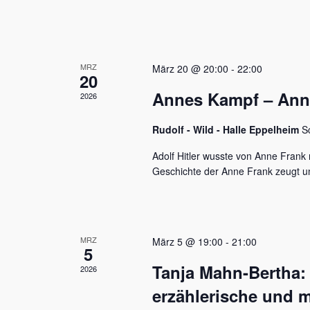
u
e
n
n
a
d
c
MRZ
h
März 20 @ 20:00
-
22:00
A
20
V
Annes Kampf – Anne 
n
2026
e
r
s
a
Rudolf - Wild - Halle Eppelheim
S
n
i
s
Adolf Hitler wusste von Anne Frank n
c
t
Geschichte der Anne Frank zeugt u
a
h
l
t
t
u
e
MRZ
März 5 @ 19:00
-
21:00
n
5
n
g
Tanja Mahn-Bertha:
2026
e
,
n
erzählerische und m
S
N