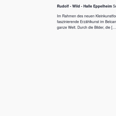
c
a
Rudolf - Wild - Halle Eppelheim
S
h
l
v
Im Rahmen des neuen Kleinkunstfo
ü
faszinierende Erzählkunst im Belca
i
s
ganze Welt. Durch die Bilder, die […
s
g
e
a
l
w
t
o
r
i
t
o
.
n