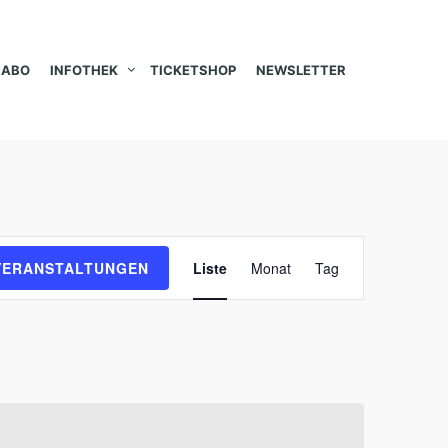
ABO
INFOTHEK
TICKETSHOP
NEWSLETTER
V
VERANSTALTUNGEN
Liste
Monat
Tag
e
r
a
n
s
t
a