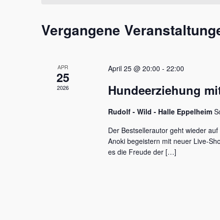
t
m
s
a
w
s
Vergangene Veranstaltung
l
ä
e
h
l
t
l
w
e
u
o
APR
April 25 @ 20:00
-
22:00
n
r
25
n
.
t
Hundeerziehung mit
2026
e
g
i
e
Rudolf - Wild - Halle Eppelheim
S
n
g
n
Der Bestsellerautor geht wieder auf
e
Anoki begeistern mit neuer Live-S
S
b
es die Freude der […]
e
u
n
c
.
S
h
u
c
e
h