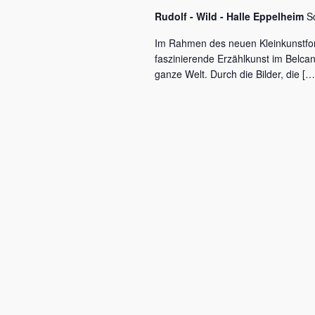
c
a
Rudolf - Wild - Halle Eppelheim
S
h
l
v
Im Rahmen des neuen Kleinkunstfo
ü
faszinierende Erzählkunst im Belca
i
s
ganze Welt. Durch die Bilder, die […
s
g
e
a
l
w
t
o
r
i
t
o
.
n