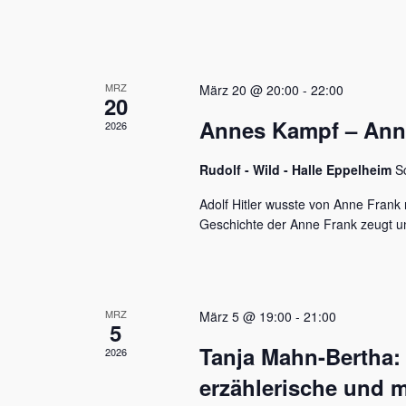
u
e
n
n
a
d
c
MRZ
h
März 20 @ 20:00
-
22:00
A
20
V
Annes Kampf – Anne 
n
2026
e
r
s
a
Rudolf - Wild - Halle Eppelheim
S
n
i
s
Adolf Hitler wusste von Anne Frank n
c
t
Geschichte der Anne Frank zeugt u
a
h
l
t
t
u
e
MRZ
März 5 @ 19:00
-
21:00
n
5
n
g
Tanja Mahn-Bertha:
2026
e
,
n
erzählerische und m
S
N