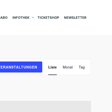
ABO
INFOTHEK
TICKETSHOP
NEWSLETTER
V
VERANSTALTUNGEN
Liste
Monat
Tag
e
r
a
n
s
t
a