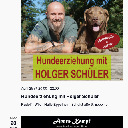
s
h
a
t
l
l
e
a
t
n
u
l
.
n
t
g
u
A
n
n
s
g
i
e
c
n
h
April 25 @ 20:00
-
22:00
t
S
Hundeerziehung mit Holger Schüler
e
u
Rudolf - Wild - Halle Eppelheim
Schulstraße 6, Eppelheim
n
c
-
MRZ
h
20
N