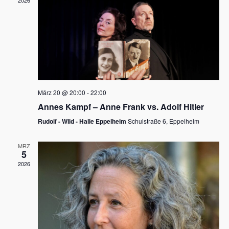
2026
a
e
v
u
i
n
g
d
a
t
A
i
n
März 20 @ 20:00
-
22:00
o
Annes Kampf – Anne Frank vs. Adolf Hitler
s
n
Rudolf - Wild - Halle Eppelheim
Schulstraße 6, Eppelheim
i
c
MRZ
5
h
2026
t
e
n
,