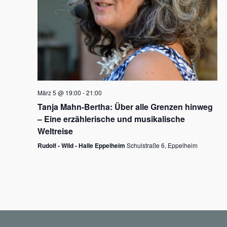
N
a
v
i
g
März 5 @ 19:00
-
21:00
a
Tanja Mahn-Bertha: Über alle Grenzen hinweg
t
– Eine erzählerische und musikalische
i
Weltreise
o
Rudolf - Wild - Halle Eppelheim
Schulstraße 6, Eppelheim
n