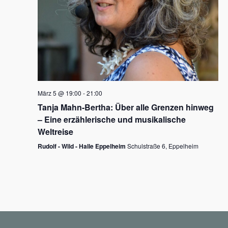
N
a
v
i
g
März 5 @ 19:00
-
21:00
a
Tanja Mahn-Bertha: Über alle Grenzen hinweg
t
– Eine erzählerische und musikalische
i
Weltreise
o
Rudolf - Wild - Halle Eppelheim
Schulstraße 6, Eppelheim
n