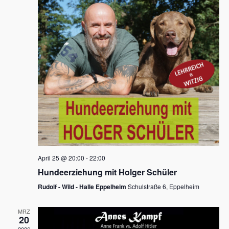
s
h
a
t
l
l
e
a
t
n
u
l
.
n
t
g
u
A
n
n
s
g
i
e
c
n
h
April 25 @ 20:00
-
22:00
t
S
Hundeerziehung mit Holger Schüler
e
u
Rudolf - Wild - Halle Eppelheim
Schulstraße 6, Eppelheim
n
c
-
MRZ
h
20
N