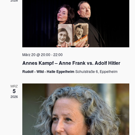
2026
a
e
v
u
i
n
g
d
a
t
A
i
n
März 20 @ 20:00
-
22:00
o
Annes Kampf – Anne Frank vs. Adolf Hitler
s
n
Rudolf - Wild - Halle Eppelheim
Schulstraße 6, Eppelheim
i
c
MRZ
5
h
2026
t
e
n
,