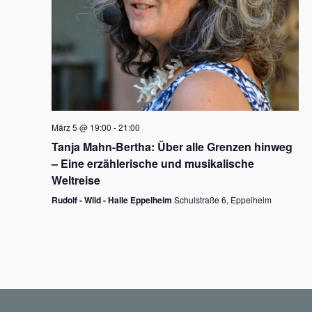
N
a
v
i
g
März 5 @ 19:00
-
21:00
a
Tanja Mahn-Bertha: Über alle Grenzen hinweg
t
– Eine erzählerische und musikalische
i
Weltreise
o
Rudolf - Wild - Halle Eppelheim
Schulstraße 6, Eppelheim
n