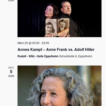
2026
a
e
v
u
i
n
g
d
a
t
A
i
n
März 20 @ 20:00
-
22:00
o
Annes Kampf – Anne Frank vs. Adolf Hitler
s
n
Rudolf - Wild - Halle Eppelheim
Schulstraße 6, Eppelheim
i
c
MRZ
5
h
2026
t
e
n
,