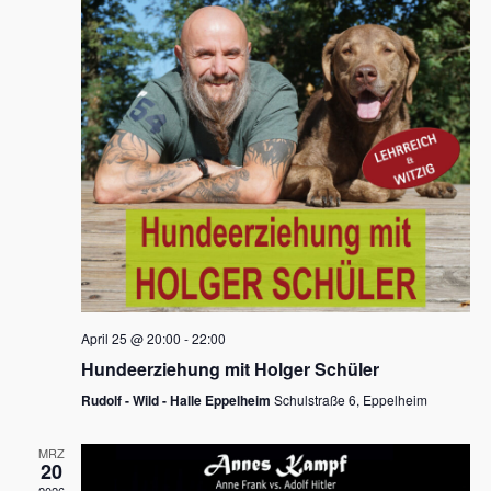
s
h
a
t
l
l
e
a
t
n
u
l
.
n
t
g
u
A
n
n
s
g
i
e
c
n
h
April 25 @ 20:00
-
22:00
t
S
Hundeerziehung mit Holger Schüler
e
u
Rudolf - Wild - Halle Eppelheim
Schulstraße 6, Eppelheim
n
c
-
MRZ
h
20
N