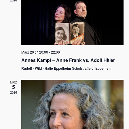
2026
a
e
v
u
i
n
g
d
a
t
A
i
n
März 20 @ 20:00
-
22:00
o
Annes Kampf – Anne Frank vs. Adolf Hitler
s
n
Rudolf - Wild - Halle Eppelheim
Schulstraße 6, Eppelheim
i
c
MRZ
5
h
2026
t
e
n
,