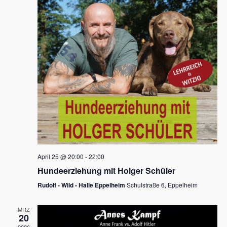
s
h
a
t
l
l
e
a
t
n
u
l
.
n
t
g
u
A
n
n
s
g
i
e
c
n
h
April 25 @ 20:00
-
22:00
t
S
Hundeerziehung mit Holger Schüler
e
u
Rudolf - Wild - Halle Eppelheim
Schulstraße 6, Eppelheim
n
c
-
MRZ
h
20
N