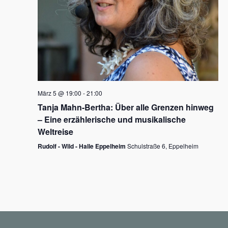
N
a
v
i
g
März 5 @ 19:00
-
21:00
a
Tanja Mahn-Bertha: Über alle Grenzen hinweg
t
– Eine erzählerische und musikalische
i
Weltreise
o
Rudolf - Wild - Halle Eppelheim
Schulstraße 6, Eppelheim
n