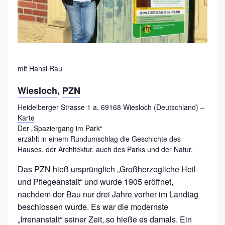
R
G
A
N
mit Hansi Rau
G
I
Wiesloch
,
PZN
M
Heidelberger Strasse 1 a, 69168 Wiesloch (Deutschland) –
P
Karte
Der „Spaziergang im Park“
A
erzählt in einem Rundumschlag die Geschichte des
R
Hauses, der Architektur, auch des Parks und der Natur.
K
Das PZN hieß ursprünglich „Großherzogliche Heil-
und Pflegeanstalt“ und wurde 1905 eröffnet,
nachdem der Bau nur drei Jahre vorher im Landtag
beschlossen wurde. Es war die modernste
„Irrenanstalt“ seiner Zeit, so hieße es damals. Ein