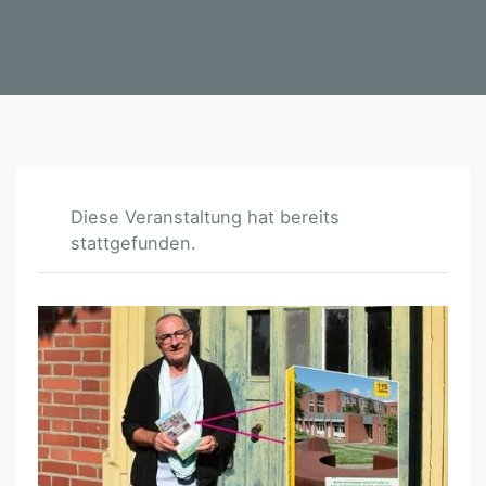
Diese Veranstaltung hat bereits
stattgefunden.
S
P
A
Z
I
E