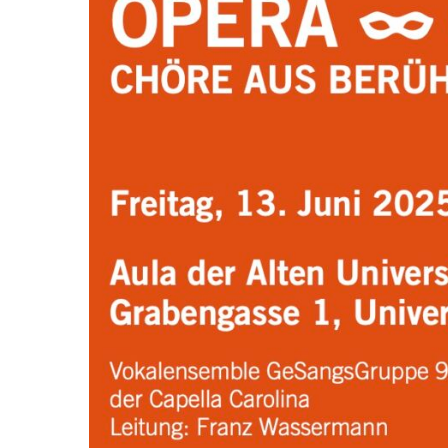
P
E
R
A