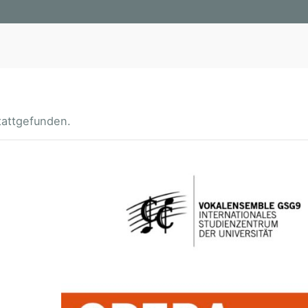
tattgefunden.
O
P
E
R
A
–
O